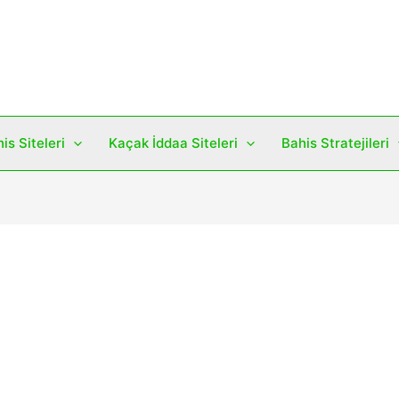
is Siteleri
Kaçak İddaa Siteleri
Bahis Stratejileri