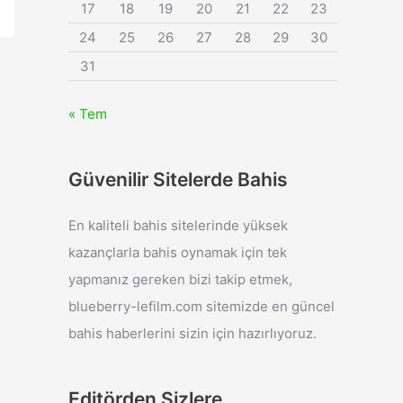
17
18
19
20
21
22
23
24
25
26
27
28
29
30
31
« Tem
Güvenilir Sitelerde Bahis
En kaliteli bahis sitelerinde yüksek
kazançlarla bahis oynamak için tek
yapmanız gereken bizi takip etmek,
blueberry-lefilm.com sitemizde en güncel
bahis haberlerini sizin için hazırlıyoruz.
Editörden Sizlere