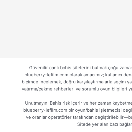
Güvenilir canlı bahis sitelerini bulmak çoğu zama
blueberry-lefilm.com olarak amacımız; kullanıcı deney
biçimde incelemek, doğru karşılaştırmalarla seçim yap
yatırma/çekme rehberleri ve sorumlu oyun bilgileri yay
Unutmayın: Bahis risk içerir ve her zaman kaybetme 
blueberry-lefilm.com bir oyun/bahis işletmecisi değil
ve oranlar operatörler tarafından değiştirilebilir—b
Sitede yer alan bazı bağla