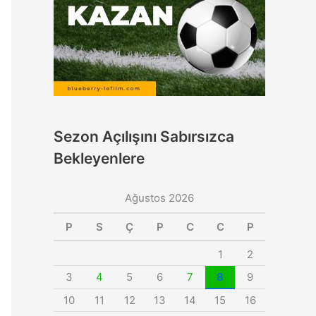
Sezon Açılışını Sabırsızca
Bekleyenlere
Ağustos 2026
P
S
Ç
P
C
C
P
1
2
3
4
5
6
7
8
9
10
11
12
13
14
15
16