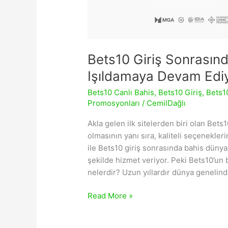
Bets10 Giriş Sonrasın
Işıldamaya Devam Edi
Bets10 Canlı Bahis
,
Bets10 Giriş
,
Bets1
Promosyonları
/
CemilDağlı
Akla gelen ilk sitelerden biri olan Bets10
olmasının yanı sıra, kaliteli seçenekleri
ile Bets10 giriş sonrasında bahis dünya
şekilde hizmet veriyor. Peki Bets10’un
nelerdir? Uzun yıllardır dünya genelin
Bets10
Read More »
Giriş
Sonrasında