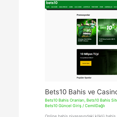
Bets10 Bahis ve Casin
Bets10 Bahis Oranları
,
Bets10 Bahis Sit
Bets10 Güncel Giriş
/
CemilDağlı
Online bahis piyasasındaki köklü bahis s