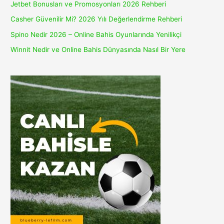
Jetbet Bonusları ve Promosyonları 2026 Rehberi
Casher Güvenilir Mi? 2026 Yılı Değerlendirme Rehberi
Spino Nedir 2026 – Online Bahis Oyunlarında Yenilikçi
Winnit Nedir ve Online Bahis Dünyasında Nasıl Bir Yere