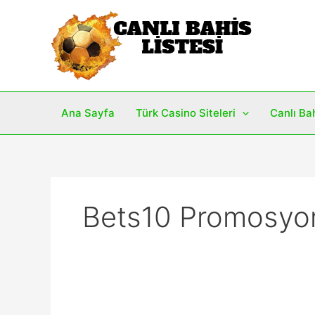
İçeriğe
atla
Ana Sayfa
Türk Casino Siteleri
Canlı Bah
Bets10 Promosyon