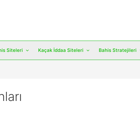
is Siteleri
Kaçak İddaa Siteleri
Bahis Stratejileri
ları