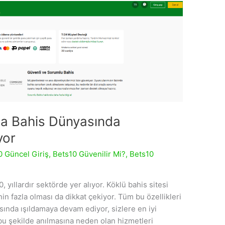
da Bahis Dünyasında
yor
0 Güncel Giriş
,
Bets10 Güvenilir Mi?
,
Bets10
, yıllardır sektörde yer alıyor. Köklü bahis sitesi
nin fazla olması da dikkat çekiyor. Tüm bu özellikleri
sında ışıldamaya devam ediyor, sizlere en iyi
 bu şekilde anılmasına neden olan hizmetleri