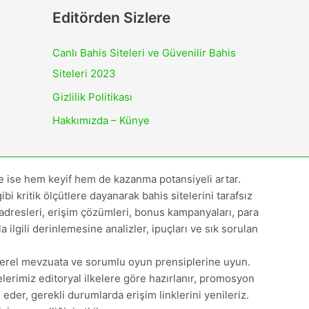
Editörden Sizlere
Canlı Bahis Siteleri ve Güvenilir Bahis
Siteleri 2023
Gizlilik Politikası
Hakkımızda – Künye
de ise hem keyif hem de kazanma potansiyeli artar.
i kritik ölçütlere dayanarak bahis sitelerini tarafsız
 adresleri, erişim çözümleri, bonus kampanyaları, para
ilgili derinlemesine analizler, ipuçları ve sık sorulan
n yerel mevzuata ve sorumlu oyun prensiplerine uyun.
elerimiz editoryal ilkelere göre hazırlanır, promosyon
eder, gerekli durumlarda erişim linklerini yenileriz.