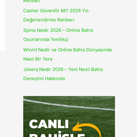
Rehberi
Casher Güvenilir Mi? 2026 Yılı
Değerlendirme Rehberi
Spino Nedir 2026 – Online Bahis
Oyunlarında Yenilikçi
Winnit Nedir ve Online Bahis Dünyasında
Nasıl Bir Yere
Jokera Nedir 2026 – Yeni Nesil Bahis
Deneyimi Hakkında