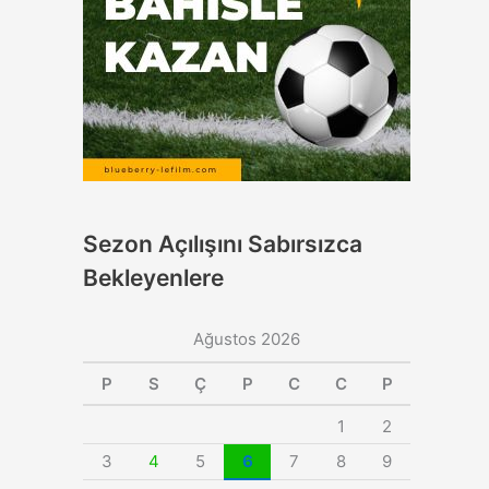
Sezon Açılışını Sabırsızca
Bekleyenlere
Ağustos 2026
P
S
Ç
P
C
C
P
1
2
3
4
5
6
7
8
9