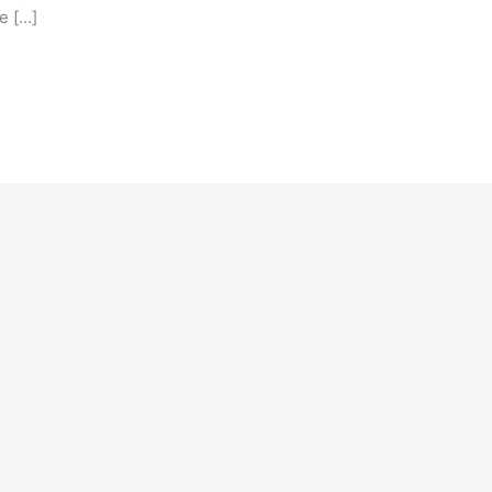
e […]