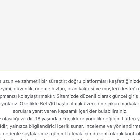
n uzun ve zahmetli bir süreçtir; doğru platformları keşfettiğiniz
imi, güvenlik, ödeme hızları, oran kalitesi ve müşteri desteği gib
manızı kolaylaştırmaktır. Sitemizde düzenli olarak güncel giriş
ınlarız. Özellikle Bets10 başta olmak üzere öne çıkan markalarla 
sorulara yanıt veren kapsamlı içerikler bulabilirsiniz.
olasılığı vardır. 18 yaşından küçüklere yönelik değildir. Lütfe
dir; yalnızca bilgilendirici içerik sunar. İnceleme ve yönlendirm
u nedenle sayfalarımızı güncel tutmak için düzenli olarak kontrol 