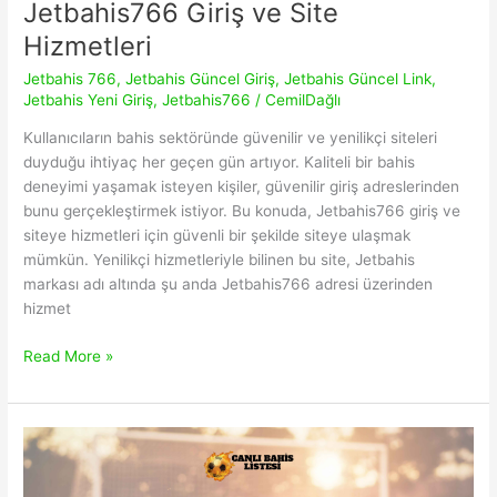
Jetbahis766 Giriş ve Site
Hizmetleri
Jetbahis 766
,
Jetbahis Güncel Giriş
,
Jetbahis Güncel Link
,
Jetbahis Yeni Giriş
,
Jetbahis766
/
CemilDağlı
Kullanıcıların bahis sektöründe güvenilir ve yenilikçi siteleri
duyduğu ihtiyaç her geçen gün artıyor. Kaliteli bir bahis
deneyimi yaşamak isteyen kişiler, güvenilir giriş adreslerinden
bunu gerçekleştirmek istiyor. Bu konuda, Jetbahis766 giriş ve
siteye hizmetleri için güvenli bir şekilde siteye ulaşmak
mümkün. Yenilikçi hizmetleriyle bilinen bu site, Jetbahis
markası adı altında şu anda Jetbahis766 adresi üzerinden
hizmet
Jetbahis766
Read More »
Giriş
ve
Site
Hizmetleri