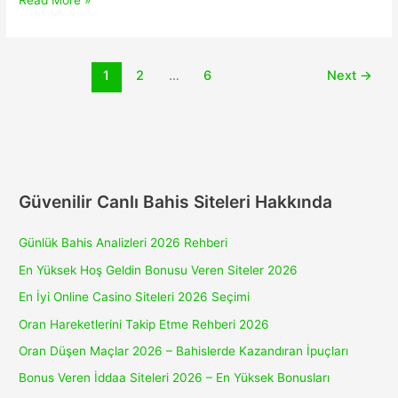
Read More »
Canlı
Bahis
Siteleri
1
2
…
6
Next
→
Güvenilir Canlı Bahis Siteleri Hakkında
Günlük Bahis Analizleri 2026 Rehberi
En Yüksek Hoş Geldin Bonusu Veren Siteler 2026
En İyi Online Casino Siteleri 2026 Seçimi
Oran Hareketlerini Takip Etme Rehberi 2026
Oran Düşen Maçlar 2026 – Bahislerde Kazandıran İpuçları
Bonus Veren İddaa Siteleri 2026 – En Yüksek Bonusları