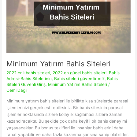
Minimum Yatırım Bahis Siteleri
2022 cnlı bahis siteleri
,
2022 en gücel bahis siteleri
,
Bahis
Adresi-Bahis Sitelerinin
,
Bahis siteleri güvenilir mi?
,
Bahis
Siteleri Güvenli Giriş
,
Minimum Yatırım Bahis Siteleri
/
CemilDağlı
Minimum yatırım bahis siteleri ile birlikte kısa sürelerde parasal
işlemlerinizi gerçekleştirebilirsiniz. Bir bahis sitesinin parasal
işlemler noktasında sizlere kolaylık sağlaması sizlere zaman
kazandıracaktır. Bu şekilde çok daha keyifli bir bahis deneyimi
yaşayacaklar. Bu bonus teklifleri ile insanlar bahislerini daha
rahat yapabilir ve daha fazla kazanma şansına sahip olabilirler.