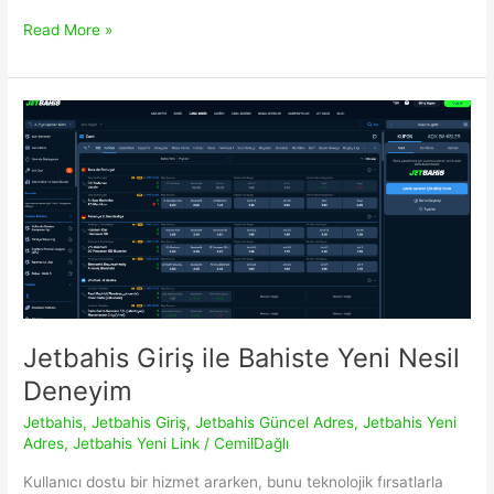
Jetbahis
Read More »
Hızlı
Bahis
Deneyiminin
Yeni
Adresi
Jetbahis Giriş ile Bahiste Yeni Nesil
Deneyim
Jetbahis
,
Jetbahis Giriş
,
Jetbahis Güncel Adres
,
Jetbahis Yeni
Adres
,
Jetbahis Yeni Link
/
CemilDağlı
Kullanıcı dostu bir hizmet ararken, bunu teknolojik fırsatlarla