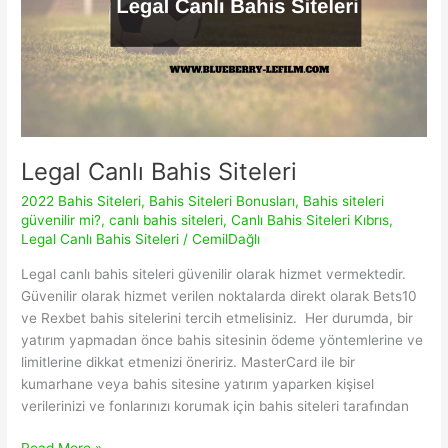
Legal Canlı Bahis Siteleri
2022 Bahis Siteleri
,
Bahis Siteleri Bonusları
,
Bahis siteleri
güvenilir mi?
,
canlı bahis siteleri
,
Canlı Bahis Siteleri Kıbrıs
,
Legal Canlı Bahis Siteleri
/
CemilDağlı
Legal canlı bahis siteleri güvenilir olarak hizmet vermektedir.
Güvenilir olarak hizmet verilen noktalarda direkt olarak Bets10
ve Rexbet bahis sitelerini tercih etmelisiniz. Her durumda, bir
yatırım yapmadan önce bahis sitesinin ödeme yöntemlerine ve
limitlerine dikkat etmenizi öneririz. MasterCard ile bir
kumarhane veya bahis sitesine yatırım yaparken kişisel
verilerinizi ve fonlarınızı korumak için bahis siteleri tarafından
Legal