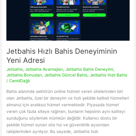
ve
Hızlı
Bahis
Jetbahis Hızlı Bahis Deneyiminin
Yeni Adresi
Jetbahis
,
Jetbahis Avantajları
,
Jetbahis Bahis Deneyimi
,
Jetbahis Bonusları
,
Jetbahis Güncel Bahis
,
Jetbahis Hızlı Bahis
/
CemilDağlı
Bahis alanında sektörün online hizmet veren sitelerinden biri
olan Jetbahis, özel bir deneyim ve hızlı şekilde kaliteli hizmetleri
almanız için aralıksız hizmet vermektedir. Piyasada hizmet
veren çok fazla siteye rağmen, bunların hepsinin aynı kaliteyi
sunduğunu söylemek mümkün değildir. Kullanıcı dostu bir
şekilde hizmet sunan site hız ve güvenilirlik açısından
rakiplerinden ayrılıyor. Bu sayede, Jetbahis hızlı