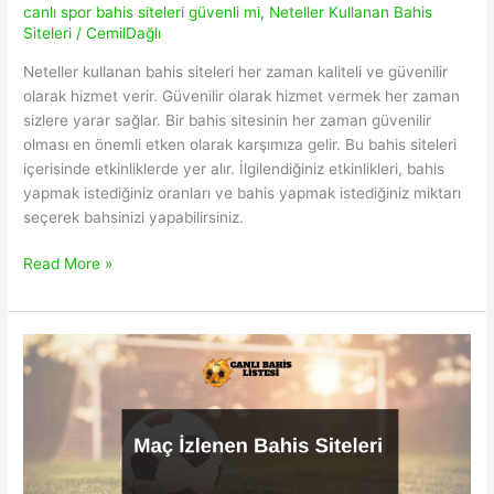
canlı spor bahis siteleri güvenli mi
,
Neteller Kullanan Bahis
Siteleri
/
CemilDağlı
Neteller kullanan bahis siteleri her zaman kaliteli ve güvenilir
olarak hizmet verir. Güvenilir olarak hizmet vermek her zaman
sizlere yarar sağlar. Bir bahis sitesinin her zaman güvenilir
olması en önemli etken olarak karşımıza gelir. Bu bahis siteleri
içerisinde etkinliklerde yer alır. İlgilendiğiniz etkinlikleri, bahis
yapmak istediğiniz oranları ve bahis yapmak istediğiniz miktarı
seçerek bahsinizi yapabilirsiniz.
Neteller
Read More »
Kullanan
Bahis
Siteleri