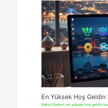
En Yüksek Hoş Geldin 
Bahis Siteleri
,
en yüksek hoş geldin bo