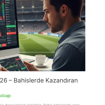
26 – Bahislerde Kazandıran
ilDağlı