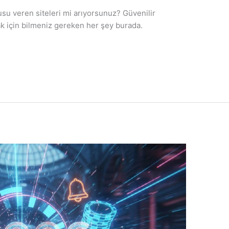
su veren siteleri mi arıyorsunuz? Güvenilir
ak için bilmeniz gereken her şey burada.