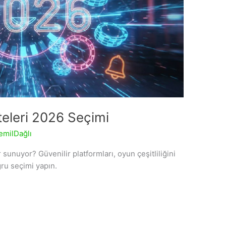
iteleri 2026 Seçimi
emilDağlı
 sunuyor? Güvenilir platformları, oyun çeşitliliğini
ru seçimi yapın.