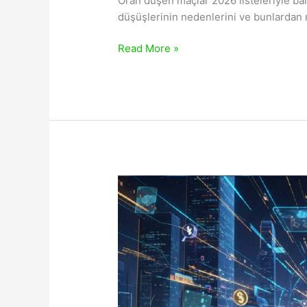
Oran düşen maçlar 2026 listeleriyle bah
düşüşlerinin nedenlerini ve bunlardan n
Oran
Read More »
Düşen
Maçlar
2026
–
Bahislerde
Kazandıran
İpuçları