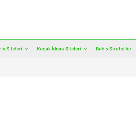
is Siteleri
Kaçak İddaa Siteleri
Bahis Stratejileri