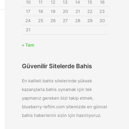
10
11
12
13
14
15
16
17
18
19
20
21
22
23
24
25
26
27
28
29
30
31
« Tem
Güvenilir Sitelerde Bahis
En kaliteli bahis sitelerinde yüksek
kazançlarla bahis oynamak için tek
yapmanız gereken bizi takip etmek,
blueberry-lefilm.com sitemizde en güncel
bahis haberlerini sizin için hazırlıyoruz.