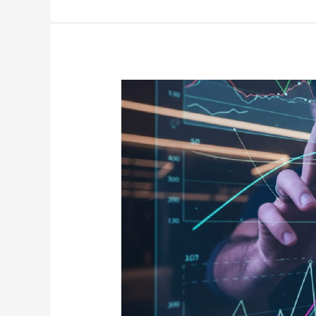
Siteleri
2026
Seçimi