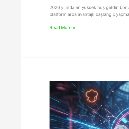
2026 yılında en yüksek hoş geldin bonu
platformlarda avantajlı başlangıç yapm
En
Read More »
Yüksek
Hoş
Geldin
Bonusu
Veren
Siteler
2026