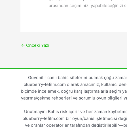
arasından seçiminizi yapabileceğinizi sö
←
Önceki Yazı
Güvenilir canlı bahis sitelerini bulmak çoğu zama
blueberry-lefilm.com olarak amacımız; kullanıcı deney
biçimde incelemek, doğru karşılaştırmalarla seçim yap
yatırma/çekme rehberleri ve sorumlu oyun bilgileri yay
Unutmayın: Bahis risk içerir ve her zaman kaybetme 
blueberry-lefilm.com bir oyun/bahis işletmecisi değil
ve oranlar operatörler tarafından değiştirilebilir—b