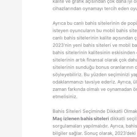
kalite ve grafik açısından çok daha iy
cihazlarından oynamayı tercih eden oyun
Ayrıca bu canlı bahis sitelerinin de po
isteyen oyuncuların bu mobil bahis sit
canlı bahis sitelerinin kalite açısından
2023’nin yeni bahis siteleri ve mobil bah
bahis sitelerinin kalitesinin eskisind
sitelerinin artık finansal olarak çok d
sitelerinin sunduğu bonus oranlarının d
söyleyebiliriz. Bu yüzden seçiminizi y
odaklanmanızı tavsiye ederiz. Ayrıca, ü
zaman farkında olmalı ve oynamadan önce
etmelisiniz.
Bahis Siteleri Seçiminde Dikkatli Olma
Maç izlenen bahis siteleri
dikkatli seçi
sorgulamaları yapılmalıdır. Ayrıca, bahi
bilgiler sağlar. Sonuç olarak, 2023’deki 