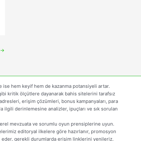
→
de ise hem keyif hem de kazanma potansiyeli artar.
i kritik ölçütlere dayanarak bahis sitelerini tarafsız
 adresleri, erişim çözümleri, bonus kampanyaları, para
ilgili derinlemesine analizler, ipuçları ve sık sorulan
n yerel mevzuata ve sorumlu oyun prensiplerine uyun.
elerimiz editoryal ilkelere göre hazırlanır, promosyon
eder, gerekli durumlarda erişim linklerini yenileriz.