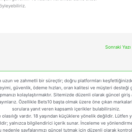
yleyebiliriz.
Sonraki Yazı
n uzun ve zahmetli bir süreçtir; doğru platformları keşfettiğiniz
imi, güvenlik, ödeme hızları, oran kalitesi ve müşteri desteği gib
manızı kolaylaştırmaktır. Sitemizde düzenli olarak güncel giriş
ınlarız. Özellikle Bets10 başta olmak üzere öne çıkan markalarla 
sorulara yanıt veren kapsamlı içerikler bulabilirsiniz.
olasılığı vardır. 18 yaşından küçüklere yönelik değildir. Lütfe
dir; yalnızca bilgilendirici içerik sunar. İnceleme ve yönlendirm
u nedenle sayfalarımızı güncel tutmak için düzenli olarak kontrol 