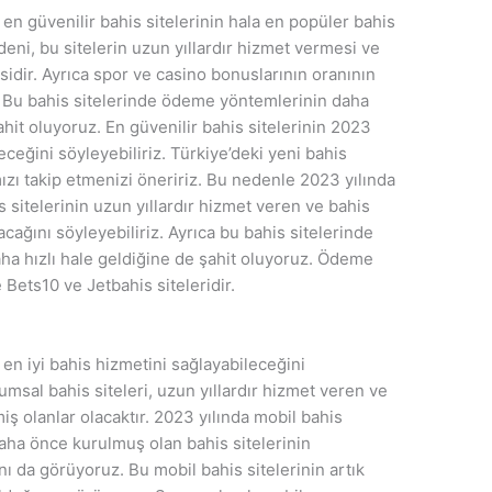
en güvenilir bahis sitelerinin hala en popüler bahis
ni, bu sitelerin uzun yıllardır hizmet vermesi ve
idir. Ayrıca spor ve casino bonuslarının oranının
. Bu bahis sitelerinde ödeme yöntemlerinin daha
şahit oluyoruz. En güvenilir bahis sitelerinin 2023
eceğini söyleyebiliriz. Türkiye’deki yeni bahis
mızı takip etmenizi öneririz. Bu nedenle 2023 yılında
 sitelerinin uzun yıllardır hizmet veren ve bahis
cağını söyleyebiliriz. Ayrıca bu bahis sitelerinde
ha hızlı hale geldiğine de şahit oluyoruz. Ödeme
e Bets10 ve Jetbahis siteleridir.
en iyi bahis hizmetini sağlayabileceğini
umsal bahis siteleri, uzun yıllardır hizmet veren ve
iş olanlar olacaktır. 2023 yılında mobil bahis
 Daha önce kurulmuş olan bahis sitelerinin
nı da görüyoruz. Bu mobil bahis sitelerinin artık