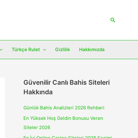
Arama
Türkçe Rulet
Gizlilik
Hakkımızda
Güvenilir Canlı Bahis Siteleri
Hakkında
Günlük Bahis Analizleri 2026 Rehberi
En Yüksek Hoş Geldin Bonusu Veren
Siteler 2026
En İyi Online Casino Siteleri 2026 Seçimi