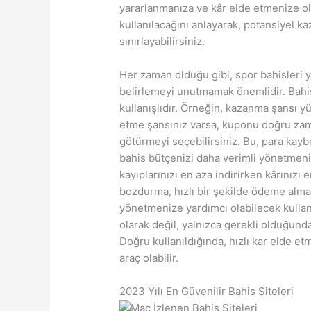
yararlanmanıza ve kâr elde etmenize ola
kullanılacağını anlayarak, potansiyel ka
sınırlayabilirsiniz.
Her zaman olduğu gibi, spor bahisleri y
belirlemeyi unutmamak önemlidir. Bahis
kullanışlıdır. Örneğin, kazanma şansı y
etme şansınız varsa, kuponu doğru zam
götürmeyi seçebilirsiniz. Bu, para kaybe
bahis bütçenizi daha verimli yönetmen
kayıplarınızı en aza indirirken kârınızı 
bozdurma, hızlı bir şekilde ödeme alman
yönetmenize yardımcı olabilecek kullanış
olarak değil, yalnızca gerekli olduğund
Doğru kullanıldığında, hızlı kar elde etm
araç olabilir.
2023 Yılı En Güvenilir Bahis Siteleri