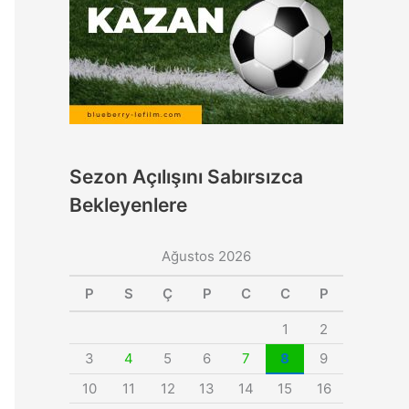
Sezon Açılışını Sabırsızca
Bekleyenlere
Ağustos 2026
P
S
Ç
P
C
C
P
1
2
3
4
5
6
7
8
9
10
11
12
13
14
15
16