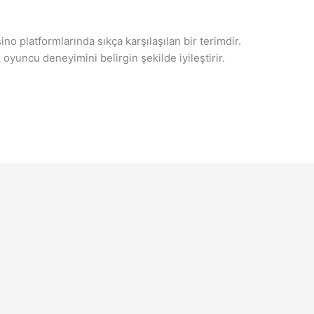
ino platformlarında sıkça karşılaşılan bir terimdir.
 oyuncu deneyimini belirgin şekilde iyileştirir.