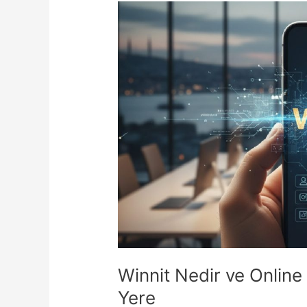
Winnit Nedir ve Online
Yere