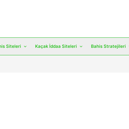
is Siteleri
Kaçak İddaa Siteleri
Bahis Stratejileri