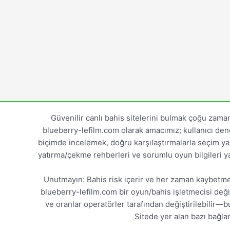
Güvenilir canlı bahis sitelerini bulmak çoğu zama
blueberry-lefilm.com olarak amacımız; kullanıcı deney
biçimde incelemek, doğru karşılaştırmalarla seçim yap
yatırma/çekme rehberleri ve sorumlu oyun bilgileri yay
Unutmayın: Bahis risk içerir ve her zaman kaybetme 
blueberry-lefilm.com bir oyun/bahis işletmecisi değil
ve oranlar operatörler tarafından değiştirilebilir—b
Sitede yer alan bazı bağla