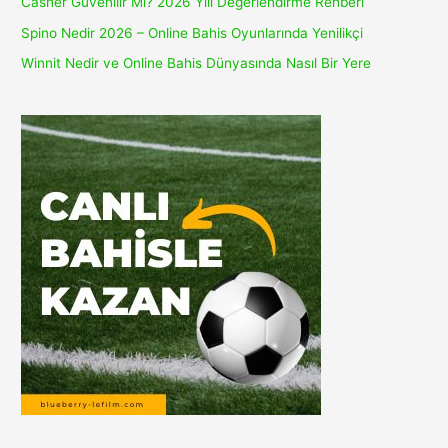
Casher Güvenilir Mi? 2026 Yılı Değerlendirme Rehberi
Spino Nedir 2026 – Online Bahis Oyunlarında Yenilikçi
Winnit Nedir ve Online Bahis Dünyasında Nasıl Bir Yere