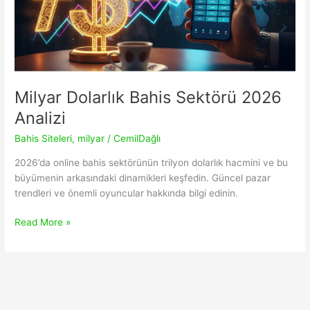
Milyar Dolarlık Bahis Sektörü 2026
Analizi
Bahis Siteleri
,
milyar
/
CemilDağlı
2026’da online bahis sektörünün trilyon dolarlık hacmini ve bu
büyümenin arkasındaki dinamikleri keşfedin. Güncel pazar
trendleri ve önemli oyuncular hakkında bilgi edinin.
Milyar
Read More »
Dolarlık
Bahis
Sektörü
2026
Analizi