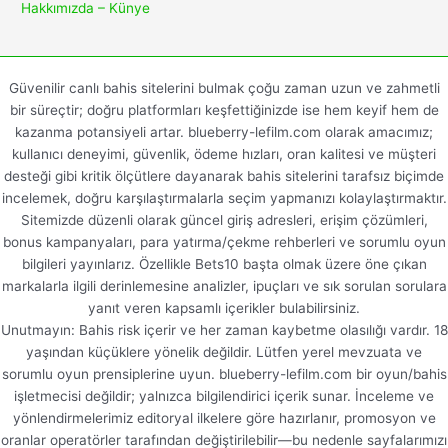
Hakkımızda – Künye
Güvenilir canlı bahis sitelerini bulmak çoğu zaman uzun ve zahmetli
bir süreçtir; doğru platformları keşfettiğinizde ise hem keyif hem de
kazanma potansiyeli artar. blueberry-lefilm.com olarak amacımız;
kullanıcı deneyimi, güvenlik, ödeme hızları, oran kalitesi ve müşteri
desteği gibi kritik ölçütlere dayanarak bahis sitelerini tarafsız biçimde
incelemek, doğru karşılaştırmalarla seçim yapmanızı kolaylaştırmaktır.
Sitemizde düzenli olarak güncel giriş adresleri, erişim çözümleri,
bonus kampanyaları, para yatırma/çekme rehberleri ve sorumlu oyun
bilgileri yayınlarız. Özellikle Bets10 başta olmak üzere öne çıkan
markalarla ilgili derinlemesine analizler, ipuçları ve sık sorulan sorulara
yanıt veren kapsamlı içerikler bulabilirsiniz.
Unutmayın: Bahis risk içerir ve her zaman kaybetme olasılığı vardır. 18
yaşından küçüklere yönelik değildir. Lütfen yerel mevzuata ve
sorumlu oyun prensiplerine uyun. blueberry-lefilm.com bir oyun/bahis
işletmecisi değildir; yalnızca bilgilendirici içerik sunar. İnceleme ve
yönlendirmelerimiz editoryal ilkelere göre hazırlanır, promosyon ve
oranlar operatörler tarafından değiştirilebilir—bu nedenle sayfalarımızı