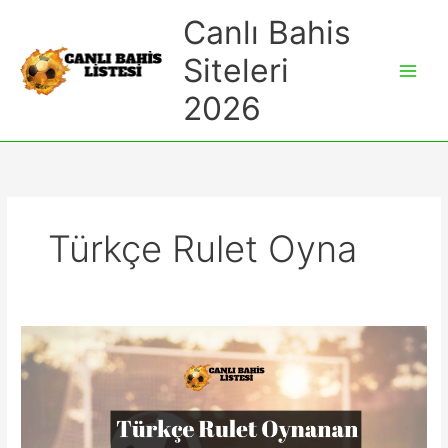
İçeriğe
Canlı Bahis
atla
Siteleri
Main
2026
Men
Türkçe Rulet Oyna