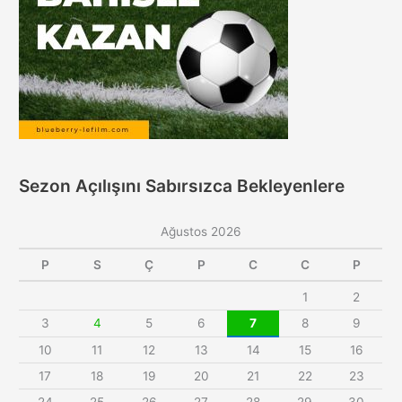
Sezon Açılışını Sabırsızca Bekleyenlere
Ağustos 2026
P
S
Ç
P
C
C
P
1
2
3
4
5
6
7
8
9
10
11
12
13
14
15
16
17
18
19
20
21
22
23