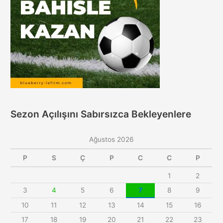
Sezon Açılışını Sabırsızca Bekleyenlere
Ağustos 2026
P
S
Ç
P
C
C
P
1
2
3
4
5
6
7
8
9
10
11
12
13
14
15
16
17
18
19
20
21
22
23