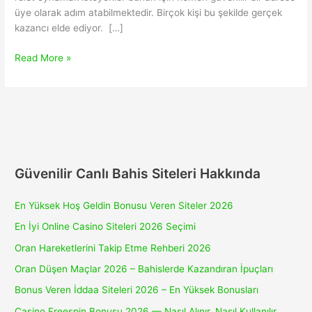
üye olarak adım atabilmektedir. Birçok kişi bu şekilde gerçek
kazancı elde ediyor. […]
Türkçe
Read More »
Rulet
Oynanan
Siteler
Nelerdir?
Güvenilir Canlı Bahis Siteleri Hakkında
En Yüksek Hoş Geldin Bonusu Veren Siteler 2026
En İyi Online Casino Siteleri 2026 Seçimi
Oran Hareketlerini Takip Etme Rehberi 2026
Oran Düşen Maçlar 2026 – Bahislerde Kazandıran İpuçları
Bonus Veren İddaa Siteleri 2026 – En Yüksek Bonusları
Casino Freespin Bonusu 2026 — Nasıl Alınır, Nasıl Kullanılır