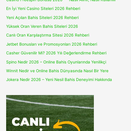
En İyi Yeni Casino Siteleri 2026 Rehberi
Yeni Açılan Bahis Siteleri 2026 Rehberi
Yüksek Oran Veren Bahis Siteleri 2026
Canlı Oran Karşılaştırma Sitesi 2026 Rehberi
Jetbet Bonusları ve Promosyonları 2026 Rehberi
Casher Güvenilir Mi? 2026 Yılı Değerlendirme Rehberi
Spino Nedir 2026 – Online Bahis Oyunlarında Yenilikçi
Winnit Nedir ve Online Bahis Dünyasında Nasıl Bir Yere
Jokera Nedir 2026 – Yeni Nesil Bahis Deneyimi Hakkında