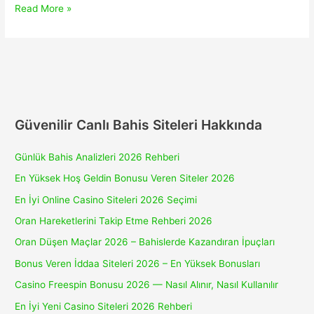
İddaa
Read More »
Sitelerinde
Bahis
Oynama
Güvenilir Canlı Bahis Siteleri Hakkında
Günlük Bahis Analizleri 2026 Rehberi
En Yüksek Hoş Geldin Bonusu Veren Siteler 2026
En İyi Online Casino Siteleri 2026 Seçimi
Oran Hareketlerini Takip Etme Rehberi 2026
Oran Düşen Maçlar 2026 – Bahislerde Kazandıran İpuçları
Bonus Veren İddaa Siteleri 2026 – En Yüksek Bonusları
Casino Freespin Bonusu 2026 — Nasıl Alınır, Nasıl Kullanılır
En İyi Yeni Casino Siteleri 2026 Rehberi