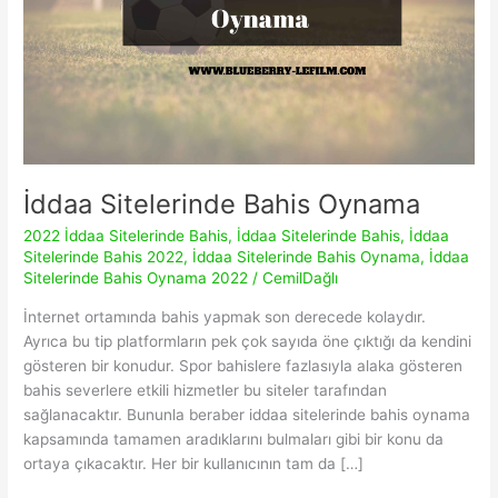
İddaa Sitelerinde Bahis Oynama
2022 İddaa Sitelerinde Bahis
,
İddaa Sitelerinde Bahis
,
İddaa
Sitelerinde Bahis 2022
,
İddaa Sitelerinde Bahis Oynama
,
İddaa
Sitelerinde Bahis Oynama 2022
/
CemilDağlı
İnternet ortamında bahis yapmak son derecede kolaydır.
Ayrıca bu tip platformların pek çok sayıda öne çıktığı da kendini
gösteren bir konudur. Spor bahislere fazlasıyla alaka gösteren
bahis severlere etkili hizmetler bu siteler tarafından
sağlanacaktır. Bununla beraber iddaa sitelerinde bahis oynama
kapsamında tamamen aradıklarını bulmaları gibi bir konu da
ortaya çıkacaktır. Her bir kullanıcının tam da […]