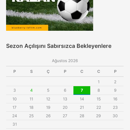
Sezon Açılışını Sabırsızca Bekleyenlere
Ağustos 2026
P
S
Ç
P
C
C
P
1
2
3
4
5
6
7
8
9
10
11
12
13
14
15
16
17
18
19
20
21
22
23
24
25
26
27
28
29
30
31