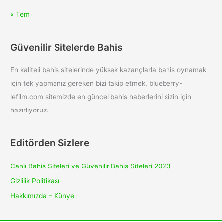
« Tem
Güvenilir Sitelerde Bahis
En kaliteli bahis sitelerinde yüksek kazançlarla bahis oynamak
için tek yapmanız gereken bizi takip etmek, blueberry-
lefilm.com sitemizde en güncel bahis haberlerini sizin için
hazırlıyoruz.
Editörden Sizlere
Canlı Bahis Siteleri ve Güvenilir Bahis Siteleri 2023
Gizlilik Politikası
Hakkımızda – Künye