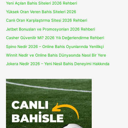
Yeni Açılan Bahis Siteleri 2026 Rehberi
Yüksek Oran Veren Bahis Siteleri 2026
Canlı Oran Karşılaştırma Sitesi 2026 Rehberi
Jetbet Bonusları ve Promosyonları 2026 Rehberi
Casher Güvenilir Mi? 2026 Yılı Değerlendirme Rehberi
Spino Nedir 2026 – Online Bahis Oyunlarında Yenilikçi
Winnit Nedir ve Online Bahis Dünyasında Nasıl Bir Yere
Jokera Nedir 2026 – Yeni Nesil Bahis Deneyimi Hakkında