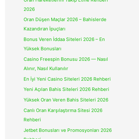
2026
Oran Düşen Maçlar 2026 – Bahislerde
Kazandıran İpuçları
Bonus Veren İddaa Siteleri 2026 – En
Yüksek Bonusları
Casino Freespin Bonusu 2026 — Nasıl
Alınır, Nasıl Kullanılır
En İyi Yeni Casino Siteleri 2026 Rehberi
Yeni Açılan Bahis Siteleri 2026 Rehberi
Yüksek Oran Veren Bahis Siteleri 2026
Canlı Oran Karşılaştırma Sitesi 2026
Rehberi
Jetbet Bonusları ve Promosyonları 2026