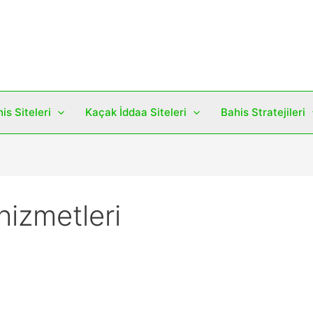
is Siteleri
Kaçak İddaa Siteleri
Bahis Stratejileri
hizmetleri