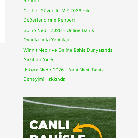
Rehberi
Casher Güvenilir Mi? 2026 Yılı
Değerlendirme Rehberi
Spino Nedir 2026 – Online Bahis
Oyunlarında Yenilikçi
Winnit Nedir ve Online Bahis Dünyasında
Nasıl Bir Yere
Jokera Nedir 2026 – Yeni Nesil Bahis
Deneyimi Hakkında