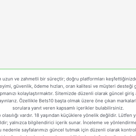
n uzun ve zahmetli bir süreçtir; doğru platformları keşfettiğiniz
imi, güvenlik, ödeme hızları, oran kalitesi ve müşteri desteği gib
manızı kolaylaştırmaktır. Sitemizde düzenli olarak güncel giriş
ınlarız. Özellikle Bets10 başta olmak üzere öne çıkan markalarla 
sorulara yanıt veren kapsamlı içerikler bulabilirsiniz.
olasılığı vardır. 18 yaşından küçüklere yönelik değildir. Lütfe
dir; yalnızca bilgilendirici içerik sunar. İnceleme ve yönlendirm
u nedenle sayfalarımızı güncel tutmak için düzenli olarak kontrol 