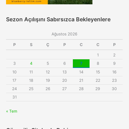
Sezon Açılışını Sabırsızca Bekleyenlere
Ağustos 2026
P
S
Ç
P
C
C
P
1
2
3
4
5
6
7
8
9
10
11
12
13
14
15
16
17
18
19
20
21
22
23
24
25
26
27
28
29
30
31
« Tem