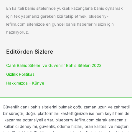
En kaliteli bahis sitelerinde yüksek kazançlarla bahis oynamak
için tek yapmanız gereken bizi takip etmek, blueberry-
lefilm.com sitemizde en güncel bahis haberlerini sizin için
hazırlıyoruz.
Editörden Sizlere
Canlı Bahis Siteleri ve Güvenilir Bahis Siteleri 2023
Gizlilik Politikası
Hakkımızda – Künye
Güvenilir canlı bahis sitelerini bulmak çoğu zaman uzun ve zahmetli
bir süreçtir; doğru platformları keşfettiğinizde ise hem keyif hem de
kazanma potansiyeli artar. blueberry-lefilm.com olarak amacımız;
kullanıcı deneyimi, güvenlik, ödeme hızları, oran kalitesi ve müşteri