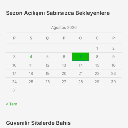
Sezon Açılışını Sabırsızca Bekleyenlere
Ağustos 2026
P
S
Ç
P
C
C
P
1
2
3
4
5
6
7
8
9
10
11
12
13
14
15
16
17
18
19
20
21
22
23
24
25
26
27
28
29
30
31
« Tem
Güvenilir Sitelerde Bahis