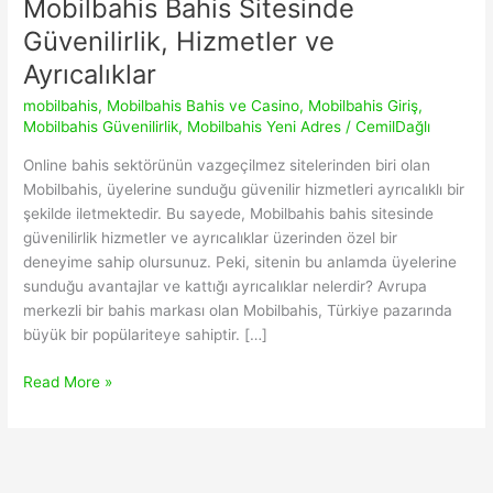
Mobilbahis Bahis Sitesinde
Güvenilirlik, Hizmetler ve
Ayrıcalıklar
mobilbahis
,
Mobilbahis Bahis ve Casino
,
Mobilbahis Giriş
,
Mobilbahis Güvenilirlik
,
Mobilbahis Yeni Adres
/
CemilDağlı
Online bahis sektörünün vazgeçilmez sitelerinden biri olan
Mobilbahis, üyelerine sunduğu güvenilir hizmetleri ayrıcalıklı bir
şekilde iletmektedir. Bu sayede, Mobilbahis bahis sitesinde
güvenilirlik hizmetler ve ayrıcalıklar üzerinden özel bir
deneyime sahip olursunuz. Peki, sitenin bu anlamda üyelerine
sunduğu avantajlar ve kattığı ayrıcalıklar nelerdir? Avrupa
merkezli bir bahis markası olan Mobilbahis, Türkiye pazarında
büyük bir popülariteye sahiptir. […]
Mobilbahis
Read More »
Bahis
Sitesinde
Güvenilirlik,
Hizmetler