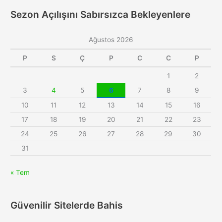
Sezon Açılışını Sabırsızca Bekleyenlere
Ağustos 2026
P
S
Ç
P
C
C
P
1
2
3
4
5
6
7
8
9
10
11
12
13
14
15
16
17
18
19
20
21
22
23
24
25
26
27
28
29
30
31
« Tem
Güvenilir Sitelerde Bahis