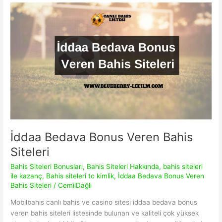
Siteleri
İddaa Bedava Bonus Veren Bahis
Siteleri
Bahis Siteleri Bonusları
,
Bahis Siteleri Hakkında
,
bahis siteleri
ile kazanç
,
Bahis siteleri tc kimlik
,
İddaa Bedava Bonus Veren
Bahis Siteleri
/
CemilDağlı
Mobilbahis canlı bahis ve casino sitesi iddaa bedava bonus
veren bahis siteleri listesinde bulunan ve kaliteli çok yüksek