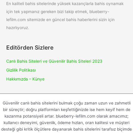
En kaliteli bahis sitelerinde yüksek kazançlarla bahis oynamak
için tek yapmanız gereken bizi takip etmek, blueberry-
lefilm.com sitemizde en güncel bahis haberlerini sizin için
hazırlıyoruz.
Editörden Sizlere
Canlı Bahis Siteleri ve Güvenilir Bahis Siteleri 2023
Gizlilik Politikası
Hakkımızda – Künye
Güvenilir canlı bahis sitelerini bulmak çoğu zaman uzun ve zahmetli
bir süreçtir; doğru platformları keşfettiğinizde ise hem keyif hem de
kazanma potansiyeli artar. blueberry-lefilm.com olarak amacımız;
kullanıcı deneyimi, güvenlik, ödeme hızları, oran kalitesi ve müşteri
desteği gibi kritik ölçütlere dayanarak bahis sitelerini tarafsız biçimde