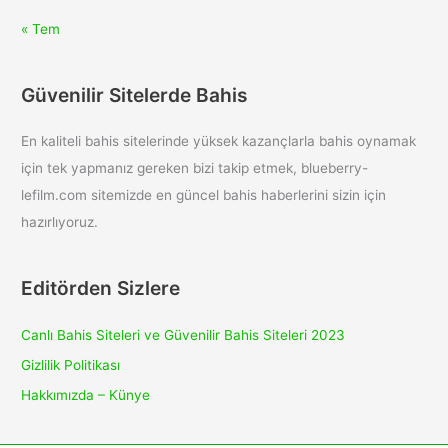
« Tem
Güvenilir Sitelerde Bahis
En kaliteli bahis sitelerinde yüksek kazançlarla bahis oynamak
için tek yapmanız gereken bizi takip etmek, blueberry-
lefilm.com sitemizde en güncel bahis haberlerini sizin için
hazırlıyoruz.
Editörden Sizlere
Canlı Bahis Siteleri ve Güvenilir Bahis Siteleri 2023
Gizlilik Politikası
Hakkımızda – Künye