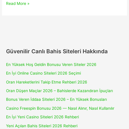
İddaa
Read More »
Oyun
Siteleri
2023
Güvenilir Canlı Bahis Siteleri Hakkında
En Yüksek Hoş Geldin Bonusu Veren Siteler 2026
En İyi Online Casino Siteleri 2026 Seçimi
Oran Hareketlerini Takip Etme Rehberi 2026
Oran Düşen Maçlar 2026 – Bahislerde Kazandıran İpuçları
Bonus Veren İddaa Siteleri 2026 – En Yüksek Bonusları
Casino Freespin Bonusu 2026 — Nasıl Alınır, Nasıl Kullanılır
En İyi Yeni Casino Siteleri 2026 Rehberi
Yeni Açılan Bahis Siteleri 2026 Rehberi