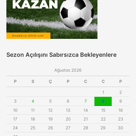
Sezon Açılışını Sabırsızca Bekleyenlere
Ağustos 2026
P
S
Ç
P
C
C
P
1
2
3
4
5
6
7
8
9
10
11
12
13
14
15
16
17
18
19
20
21
22
23
24
25
26
27
28
29
30