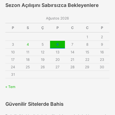
Sezon Açılışını Sabırsızca Bekleyenlere
Ağustos 2026
P
S
Ç
P
C
C
P
1
2
3
4
5
6
7
8
9
10
11
12
13
14
15
16
17
18
19
20
21
22
23
24
25
26
27
28
29
30
31
« Tem
Güvenilir Sitelerde Bahis