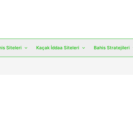
is Siteleri
Kaçak İddaa Siteleri
Bahis Stratejileri