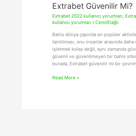
Extrabet Güvenilir Mi?
Extrabet 2022 kullanıcı yorumları
,
Extra
kullanıcı yorumları
/
CemilDağlı
Bahis dünya çapında en popüler aktivitel
tanıtılması, onu insanlar arasında daha 
işletmek kolay değil, aynı zamanda güve
güvenli ve güvenilmeyen bir bahis site
burada, Extrabet güvenilir mi bir çevrim
Extrabet
Read More »
Güvenilir
Mi?