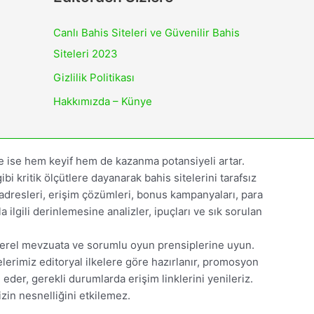
Canlı Bahis Siteleri ve Güvenilir Bahis
Siteleri 2023
Gizlilik Politikası
Hakkımızda – Künye
de ise hem keyif hem de kazanma potansiyeli artar.
i kritik ölçütlere dayanarak bahis sitelerini tarafsız
 adresleri, erişim çözümleri, bonus kampanyaları, para
ilgili derinlemesine analizler, ipuçları ve sık sorulan
n yerel mevzuata ve sorumlu oyun prensiplerine uyun.
elerimiz editoryal ilkelere göre hazırlanır, promosyon
eder, gerekli durumlarda erişim linklerini yenileriz.
zin nesnelliğini etkilemez.