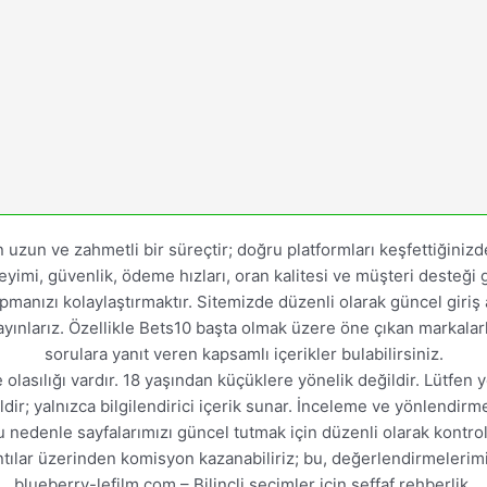
n uzun ve zahmetli bir süreçtir; doğru platformları keşfettiğiniz
imi, güvenlik, ödeme hızları, oran kalitesi ve müşteri desteği gib
manızı kolaylaştırmaktır. Sitemizde düzenli olarak güncel giriş
ınlarız. Özellikle Bets10 başta olmak üzere öne çıkan markalarla 
sorulara yanıt veren kapsamlı içerikler bulabilirsiniz.
olasılığı vardır. 18 yaşından küçüklere yönelik değildir. Lütfe
dir; yalnızca bilgilendirici içerik sunar. İnceleme ve yönlendirm
u nedenle sayfalarımızı güncel tutmak için düzenli olarak kontrol 
ntılar üzerinden komisyon kazanabiliriz; bu, değerlendirmelerimi
blueberry-lefilm.com – Bilinçli seçimler için şeffaf rehberlik.