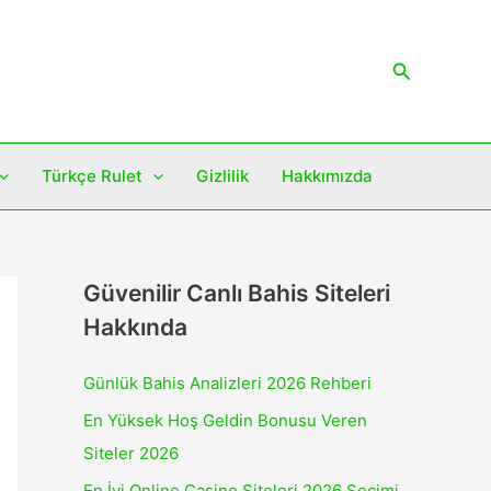
Arama
Türkçe Rulet
Gizlilik
Hakkımızda
Güvenilir Canlı Bahis Siteleri
Hakkında
Günlük Bahis Analizleri 2026 Rehberi
En Yüksek Hoş Geldin Bonusu Veren
Siteler 2026
En İyi Online Casino Siteleri 2026 Seçimi