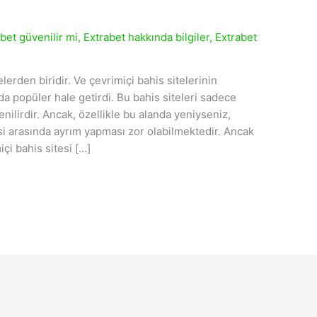
bet güvenilir mi
,
Extrabet hakkında bilgiler
,
Extrabet
erden biridir. Ve çevrimiçi bahis sitelerinin
da popüler hale getirdi. Bu bahis siteleri sadece
nilirdir. Ancak, özellikle bu alanda yeniyseniz,
si arasında ayrım yapması zor olabilmektedir. Ancak
içi bahis sitesi […]