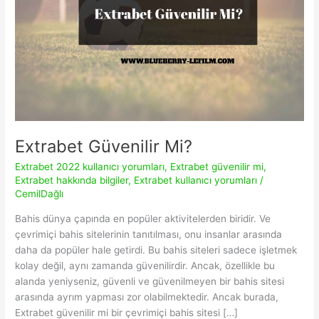
Extrabet Güvenilir Mi?
Extrabet 2022 kullanıcı yorumları
,
Extrabet güvenilir mi
,
Extrabet hakkında bilgiler
,
Extrabet kullanıcı yorumları
/
CemilDağlı
Bahis dünya çapında en popüler aktivitelerden biridir. Ve
çevrimiçi bahis sitelerinin tanıtılması, onu insanlar arasında
daha da popüler hale getirdi. Bu bahis siteleri sadece işletmek
kolay değil, aynı zamanda güvenilirdir. Ancak, özellikle bu
alanda yeniyseniz, güvenli ve güvenilmeyen bir bahis sitesi
arasında ayrım yapması zor olabilmektedir. Ancak burada,
Extrabet güvenilir mi bir çevrimiçi bahis sitesi […]