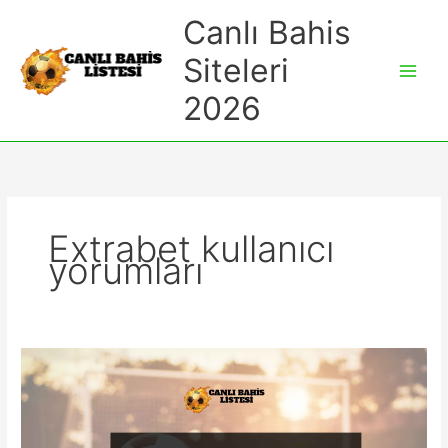
İçeriğe
Canlı Bahis
atla
Siteleri
Main
2026
Men
Extrabet kullanıcı
yorumları