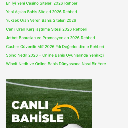
En İyi Yeni Casino Siteleri 2026 Rehberi
Yeni Açılan Bahis Siteleri 2026 Rehberi
Yüksek Oran Veren Bahis Siteleri 2026
Canlı Oran Karşılaştırma Sitesi 2026 Rehberi
Jetbet Bonusları ve Promosyonları 2026 Rehberi
Casher Güvenilir Mi? 2026 Yılı Değerlendirme Rehberi
Spino Nedir 2026 – Online Bahis Oyunlarında Yenilikçi
Winnit Nedir ve Online Bahis Dünyasında Nasıl Bir Yere