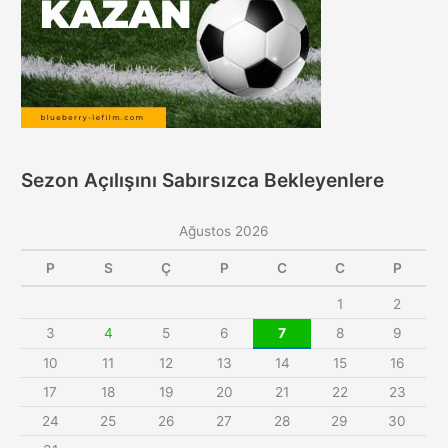
Sezon Açılışını Sabırsızca Bekleyenlere
Ağustos 2026
P
S
Ç
P
C
C
P
1
2
3
4
5
6
7
8
9
10
11
12
13
14
15
16
17
18
19
20
21
22
23
24
25
26
27
28
29
30