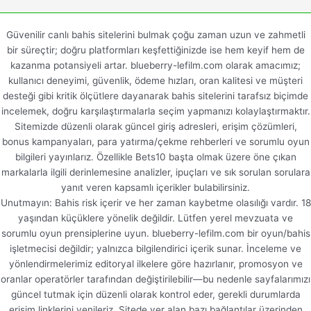
Güvenilir canlı bahis sitelerini bulmak çoğu zaman uzun ve zahmetli
bir süreçtir; doğru platformları keşfettiğinizde ise hem keyif hem de
kazanma potansiyeli artar. blueberry-lefilm.com olarak amacımız;
kullanıcı deneyimi, güvenlik, ödeme hızları, oran kalitesi ve müşteri
desteği gibi kritik ölçütlere dayanarak bahis sitelerini tarafsız biçimde
incelemek, doğru karşılaştırmalarla seçim yapmanızı kolaylaştırmaktır.
Sitemizde düzenli olarak güncel giriş adresleri, erişim çözümleri,
bonus kampanyaları, para yatırma/çekme rehberleri ve sorumlu oyun
bilgileri yayınlarız. Özellikle Bets10 başta olmak üzere öne çıkan
markalarla ilgili derinlemesine analizler, ipuçları ve sık sorulan sorulara
yanıt veren kapsamlı içerikler bulabilirsiniz.
Unutmayın: Bahis risk içerir ve her zaman kaybetme olasılığı vardır. 18
yaşından küçüklere yönelik değildir. Lütfen yerel mevzuata ve
sorumlu oyun prensiplerine uyun. blueberry-lefilm.com bir oyun/bahis
işletmecisi değildir; yalnızca bilgilendirici içerik sunar. İnceleme ve
yönlendirmelerimiz editoryal ilkelere göre hazırlanır, promosyon ve
oranlar operatörler tarafından değiştirilebilir—bu nedenle sayfalarımızı
güncel tutmak için düzenli olarak kontrol eder, gerekli durumlarda
erişim linklerini yenileriz. Sitede yer alan bazı bağlantılar üzerinden