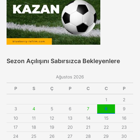
Sezon Açılışını Sabırsızca Bekleyenlere
Ağustos 2026
P
S
Ç
P
C
C
P
1
2
3
4
5
6
7
8
9
10
11
12
13
14
15
16
17
18
19
20
21
22
23
24
25
26
27
28
29
30