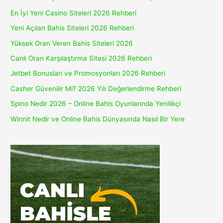
En İyi Yeni Casino Siteleri 2026 Rehberi
Yeni Açılan Bahis Siteleri 2026 Rehberi
Yüksek Oran Veren Bahis Siteleri 2026
Canlı Oran Karşılaştırma Sitesi 2026 Rehberi
Jetbet Bonusları ve Promosyonları 2026 Rehberi
Casher Güvenilir Mi? 2026 Yılı Değerlendirme Rehberi
Spino Nedir 2026 – Online Bahis Oyunlarında Yenilikçi
Winnit Nedir ve Online Bahis Dünyasında Nasıl Bir Yere