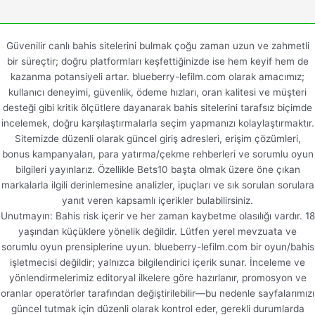
Güvenilir canlı bahis sitelerini bulmak çoğu zaman uzun ve zahmetli
bir süreçtir; doğru platformları keşfettiğinizde ise hem keyif hem de
kazanma potansiyeli artar. blueberry-lefilm.com olarak amacımız;
kullanıcı deneyimi, güvenlik, ödeme hızları, oran kalitesi ve müşteri
desteği gibi kritik ölçütlere dayanarak bahis sitelerini tarafsız biçimde
incelemek, doğru karşılaştırmalarla seçim yapmanızı kolaylaştırmaktır.
Sitemizde düzenli olarak güncel giriş adresleri, erişim çözümleri,
bonus kampanyaları, para yatırma/çekme rehberleri ve sorumlu oyun
bilgileri yayınlarız. Özellikle Bets10 başta olmak üzere öne çıkan
markalarla ilgili derinlemesine analizler, ipuçları ve sık sorulan sorulara
yanıt veren kapsamlı içerikler bulabilirsiniz.
Unutmayın: Bahis risk içerir ve her zaman kaybetme olasılığı vardır. 18
yaşından küçüklere yönelik değildir. Lütfen yerel mevzuata ve
sorumlu oyun prensiplerine uyun. blueberry-lefilm.com bir oyun/bahis
işletmecisi değildir; yalnızca bilgilendirici içerik sunar. İnceleme ve
yönlendirmelerimiz editoryal ilkelere göre hazırlanır, promosyon ve
oranlar operatörler tarafından değiştirilebilir—bu nedenle sayfalarımızı
güncel tutmak için düzenli olarak kontrol eder, gerekli durumlarda