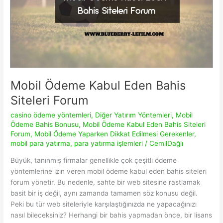
Mobil Ödeme Kabul Eden Bahis
Siteleri Forum
casino ödeme yöntemleri
,
Diğer Yatırım Yöntemleri
,
Mobil
Ödeme Bahis Bonusu
,
Mobil Ödeme Kabul Eden Bahis Siteleri
Forum
,
Mobil Ödeme Yaparken Dikkat Edilmesi Gerekenler
,
mobil para yatırma
,
para yatırma işlemleri
/
CemilDağlı
Büyük, tanınmış firmalar genellikle çok çeşitli ödeme
yöntemlerine izin veren mobil ödeme kabul eden bahis siteleri
forum yönetir. Bu nedenle, sahte bir web sitesine rastlamak
basit bir iş değil, aynı zamanda tamamen söz konusu değil.
Peki bu tür web siteleriyle karşılaştığınızda ne yapacağınızı
nasıl bileceksiniz? Herhangi bir bahis yapmadan önce, bir lisans