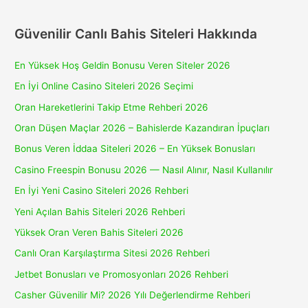
Güvenilir Canlı Bahis Siteleri Hakkında
En Yüksek Hoş Geldin Bonusu Veren Siteler 2026
En İyi Online Casino Siteleri 2026 Seçimi
Oran Hareketlerini Takip Etme Rehberi 2026
Oran Düşen Maçlar 2026 – Bahislerde Kazandıran İpuçları
Bonus Veren İddaa Siteleri 2026 – En Yüksek Bonusları
Casino Freespin Bonusu 2026 — Nasıl Alınır, Nasıl Kullanılır
En İyi Yeni Casino Siteleri 2026 Rehberi
Yeni Açılan Bahis Siteleri 2026 Rehberi
Yüksek Oran Veren Bahis Siteleri 2026
Canlı Oran Karşılaştırma Sitesi 2026 Rehberi
Jetbet Bonusları ve Promosyonları 2026 Rehberi
Casher Güvenilir Mi? 2026 Yılı Değerlendirme Rehberi