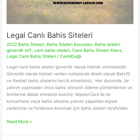
Legal Canlı Bahis Siteleri
2022 Bahis Siteleri
,
Bahis Siteleri Bonusları
,
Bahis siteleri
güvenilir mi?
,
canlı bahis siteleri
,
Canlı Bahis Siteleri Kıbrıs
,
Legal Canlı Bahis Siteleri
/
CemilDağlı
Legal canlı bahis siteleri güvenilir olarak hizmet vermektedir.
Güvenilir olarak hizmet verilen noktalarda direkt olarak Bets10
ve Rexbet bahis sitelerini tercih etmelisiniz. Her durumda, bir
yatırım yapmadan önce bahis sitesinin ödeme yöntemlerine ve
limitlerine dikkat etmenizi öneririz. MasterCard ile bir
kumarhane veya bahis sitesine yatırım yaparken kişisel
verilerinizi ve fonlarınızı korumak için bahis siteleri tarafından
Legal
Read More »
Canlı
Bahis