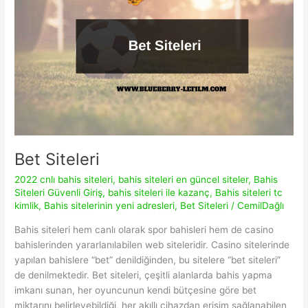
Bet Siteleri
2022 cnlı bahis siteleri
,
bahis siteleri en güncel siteler
,
Bahis
Siteleri Güvenli Giriş
,
bahis siteleri ile kazanç
,
Bahis siteleri tc
kimlik
,
Bahis sitelerinin yeni adresleri
,
Bet Siteleri
/
CemilDağlı
Bahis siteleri hem canlı olarak spor bahisleri hem de casino
bahislerinden yararlanılabilen web siteleridir. Casino sitelerinde
yapılan bahislere “bet” denildiğinden, bu sitelere “bet siteleri”
de denilmektedir. Bet siteleri, çeşitli alanlarda bahis yapma
imkanı sunan, her oyuncunun kendi bütçesine göre bet
miktarını belirleyebildiği, her akıllı cihazdan erişim sağlanabilen