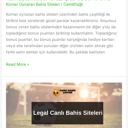
Korner Oynatan Bahis Siteleri
/
CemilDağlı
Korner oynatan bahis siteleri üzerinden bahis çeşitliliği ile
birlikte kısa sürelerde güzel paralar kazanabilirsiniz. Koşulsuz
bonus veren bahis sitelerinden kazanmanın bir diğer yolu da
topladığınız bonus puanları biriktirip kullanmaktır. Topladığınız
bonus puanlar, bu bonus puanlar karşılığında hediye kartları
veya site tarafından sunulan diğer ürünleri satın almak gibi
farklı satın alımlar için kullanılabilir. Bu şekilde bahisten
Korner
Read More »
Oynatan
Bahis
Siteleri