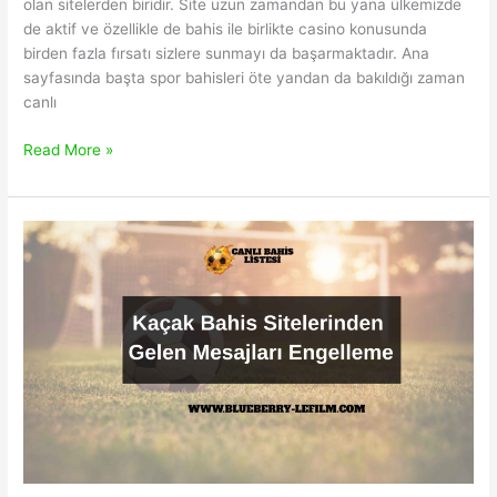
olan sitelerden biridir. Site uzun zamandan bu yana ülkemizde
de aktif ve özellikle de bahis ile birlikte casino konusunda
birden fazla fırsatı sizlere sunmayı da başarmaktadır. Ana
sayfasında başta spor bahisleri öte yandan da bakıldığı zaman
canlı
İddaa
Read More »
Bedava
Bonus
Veren
Bahis
Siteleri