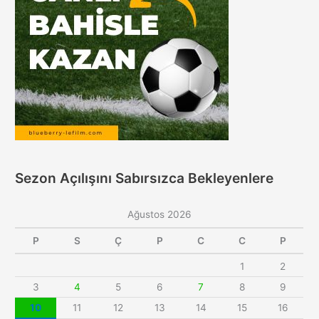
Sezon Açılışını Sabırsızca Bekleyenlere
Ağustos 2026
P
S
Ç
P
C
C
P
1
2
3
4
5
6
7
8
9
10
11
12
13
14
15
16