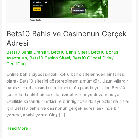
Bets10 Bahis ve Casinonun Gerçek
Adresi
Bets10 Bahis Oranları
,
Bets10 Bahis Sitesi
,
Bets10 Bonus
Avantajları
,
Bets10 Casino Sitesi
,
Bets10 Güncel Giriş
/
CemilDağlı
Online bahis piyasasındaki köklü bahis sitelerinden bir tanesi
olarak Bets10 sitesini gösterebilmemiz mümkün. Uzun yıllardır
bahis siteleri arasındaki rekabette ön planda yer alan Bets10,
şu anda da aktif bir şekilde hizmet vermeye devam ediyor.
Özellikle kazandırıcı etkisi ile bilindiğinden dolayı bizler de sizler
için Bets10 bahis ve casinonun gerçek adresi şeklinde bir
yorum yapabiliyoruz. Giriş […]
Bets10
Read More »
Bahis