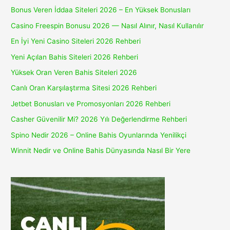
Bonus Veren İddaa Siteleri 2026 – En Yüksek Bonusları
Casino Freespin Bonusu 2026 — Nasıl Alınır, Nasıl Kullanılır
En İyi Yeni Casino Siteleri 2026 Rehberi
Yeni Açılan Bahis Siteleri 2026 Rehberi
Yüksek Oran Veren Bahis Siteleri 2026
Canlı Oran Karşılaştırma Sitesi 2026 Rehberi
Jetbet Bonusları ve Promosyonları 2026 Rehberi
Casher Güvenilir Mi? 2026 Yılı Değerlendirme Rehberi
Spino Nedir 2026 – Online Bahis Oyunlarında Yenilikçi
Winnit Nedir ve Online Bahis Dünyasında Nasıl Bir Yere