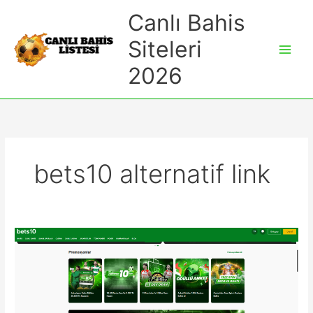
İçeriğe
Canlı Bahis
atla
Siteleri
Main
2026
Men
bets10 alternatif link