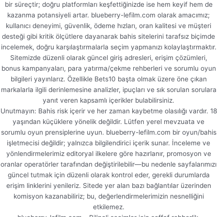
bir süreçtir; doğru platformları keşfettiğinizde ise hem keyif hem de
kazanma potansiyeli artar. blueberry-lefilm.com olarak amacımız;
kullanıcı deneyimi, güvenlik, ödeme hızları, oran kalitesi ve müşteri
desteği gibi kritik ölçütlere dayanarak bahis sitelerini tarafsız biçimde
incelemek, doğru karşılaştırmalarla seçim yapmanızı kolaylaştırmaktır.
Sitemizde düzenli olarak güncel giriş adresleri, erişim çözümleri,
bonus kampanyaları, para yatırma/çekme rehberleri ve sorumlu oyun
bilgileri yayınlarız. Özellikle Bets10 başta olmak üzere öne çıkan
markalarla ilgili derinlemesine analizler, ipuçları ve sık sorulan sorulara
yanıt veren kapsamlı içerikler bulabilirsiniz.
Unutmayın: Bahis risk içerir ve her zaman kaybetme olasılığı vardır. 18
yaşından küçüklere yönelik değildir. Lütfen yerel mevzuata ve
sorumlu oyun prensiplerine uyun. blueberry-lefilm.com bir oyun/bahis
işletmecisi değildir; yalnızca bilgilendirici içerik sunar. İnceleme ve
yönlendirmelerimiz editoryal ilkelere göre hazırlanır, promosyon ve
oranlar operatörler tarafından değiştirilebilir—bu nedenle sayfalarımızı
güncel tutmak için düzenli olarak kontrol eder, gerekli durumlarda
erişim linklerini yenileriz. Sitede yer alan bazı bağlantılar üzerinden
komisyon kazanabiliriz; bu, değerlendirmelerimizin nesnelliğini
etkilemez.