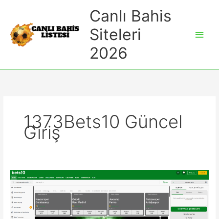
İçeriğe
Canlı Bahis
atla
Siteleri
Main
2026
Men
1373Bets10 Güncel
Giriş