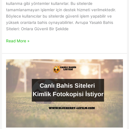
kullanma gibi yöntemler kullanırlar. Bu sitelerde
tamamlanamayan işlemler için destek hizmeti verilmektedir.
Böylece kullanıcılar bu sitelerde güvenli işlem yapabilir ve
yüksek oranlarla bahis oynayabilirler. Avrupa Yasaklı Bahis
Siteleri: Onlara Güvenli Bir Şekilde
Avrupanın
Read More »
En
İyi
Bahis
Siteleri