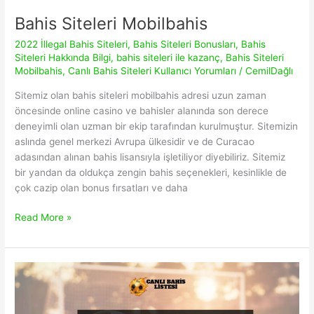
Bahis Siteleri Mobilbahis
2022 İllegal Bahis Siteleri
,
Bahis Siteleri Bonusları
,
Bahis
Siteleri Hakkında Bilgi
,
bahis siteleri ile kazanç
,
Bahis Siteleri
Mobilbahis
,
Canlı Bahis Siteleri Kullanıcı Yorumları
/
CemilDağlı
Sitemiz olan bahis siteleri mobilbahis adresi uzun zaman
öncesinde online casino ve bahisler alanında son derece
deneyimli olan uzman bir ekip tarafından kurulmuştur. Sitemizin
aslında genel merkezi Avrupa ülkesidir ve de Curacao
adasından alınan bahis lisansıyla işletiliyor diyebiliriz. Sitemiz
bir yandan da oldukça zengin bahis seçenekleri, kesinlikle de
çok cazip olan bonus fırsatları ve daha
Bahis
Read More »
Siteleri
Mobilbahis