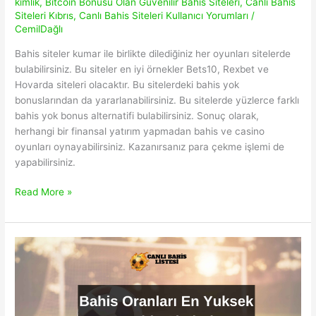
kimlik
,
Bitcoin Bonusu Olan Güvenilir Bahis Siteleri
,
Canlı Bahis
Siteleri Kıbrıs
,
Canlı Bahis Siteleri Kullanıcı Yorumları
/
CemilDağlı
Bahis siteler kumar ile birlikte dilediğiniz her oyunları sitelerde
bulabilirsiniz. Bu siteler en iyi örnekler Bets10, Rexbet ve
Hovarda siteleri olacaktır. Bu sitelerdeki bahis yok
bonuslarından da yararlanabilirsiniz. Bu sitelerde yüzlerce farklı
bahis yok bonus alternatifi bulabilirsiniz. Sonuç olarak,
herhangi bir finansal yatırım yapmadan bahis ve casino
oyunları oynayabilirsiniz. Kazanırsanız para çekme işlemi de
yapabilirsiniz.
Bahis
Read More »
Siteler
Kumar