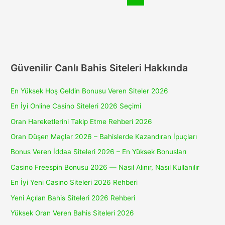
İstiyor
Güvenilir Canlı Bahis Siteleri Hakkında
En Yüksek Hoş Geldin Bonusu Veren Siteler 2026
En İyi Online Casino Siteleri 2026 Seçimi
Oran Hareketlerini Takip Etme Rehberi 2026
Oran Düşen Maçlar 2026 – Bahislerde Kazandıran İpuçları
Bonus Veren İddaa Siteleri 2026 – En Yüksek Bonusları
Casino Freespin Bonusu 2026 — Nasıl Alınır, Nasıl Kullanılır
En İyi Yeni Casino Siteleri 2026 Rehberi
Yeni Açılan Bahis Siteleri 2026 Rehberi
Yüksek Oran Veren Bahis Siteleri 2026