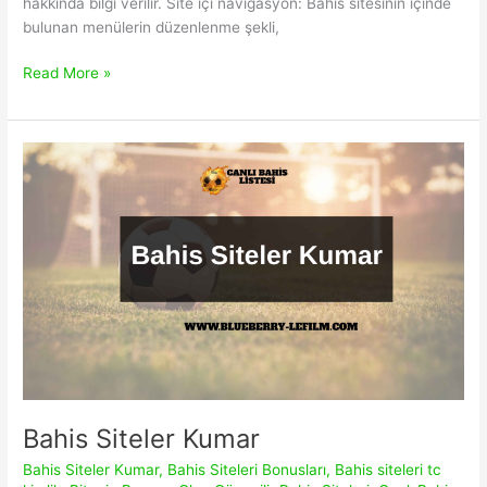
hakkında bilgi verilir. Site içi navigasyon: Bahis sitesinin içinde
bulunan menülerin düzenlenme şekli,
Bahis
Read More »
Siteleri
İncele
Bahis Siteler Kumar
Bahis Siteler Kumar
,
Bahis Siteleri Bonusları
,
Bahis siteleri tc