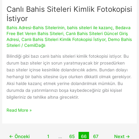
Canlı Bahis Siteleri Kimlik Fotokopisi
İstiyor
Bahis Adresi-Bahis Sitelerinin
,
bahis siteleri ile kazanç
,
Bedava
Free Bet Veren Bahis Siteleri
,
Canlı Bahis Siteleri Güncel Giriş
Adresi
,
Canlı Bahis Siteleri Kimlik Fotokopisi İstiyor
,
Demo Bahis
Siteleri
/
CemilDağlı
Bilindiği gibi bazı canlı bahis siteleri kimlik fotokopisi istiyor. Bu
durum bazı siteler için sorun yaratmayacak bir prosedürken
bazı siteler içinse kesinlikle dolandırıcılık adımı. Bundan dolayı
herhangi bir bahis sitesine üye olurken dikkatli olmak gerekiyor.
Aksi halde kazanç etmek yerine dolandırılmak mümkün. Bu
durumda da yatırımlarınızı boşa kaybedeceğiniz gibi kişisel
bilgileriniz de tehlike altına girecektir.
Canlı
Read More »
Bahis
Siteleri
Kimlik
←
Önceki
1
…
65
66
67
Next
→
Fotokopisi