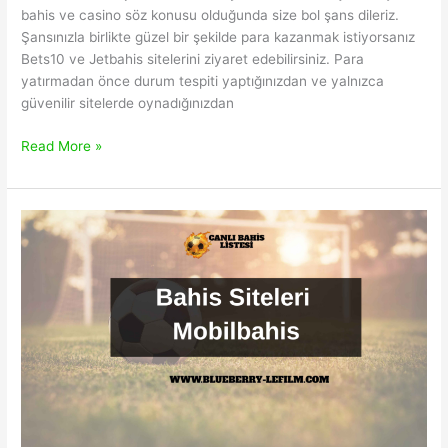
bahis ve casino söz konusu olduğunda size bol şans dileriz.
Şansınızla birlikte güzel bir şekilde para kazanmak istiyorsanız
Bets10 ve Jetbahis sitelerini ziyaret edebilirsiniz. Para
yatırmadan önce durum tespiti yaptığınızdan ve yalnızca
güvenilir sitelerde oynadığınızdan
Bahis
Read More »
Siteleri
2018
İllegal