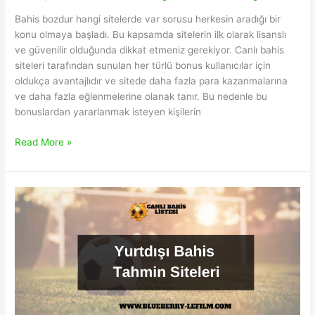
Bahis bozdur hangi sitelerde var sorusu herkesin aradığı bir
konu olmaya başladı. Bu kapsamda sitelerin ilk olarak lisanslı
ve güvenilir olduğunda dikkat etmeniz gerekiyor. Canlı bahis
siteleri tarafından sunulan her türlü bonus kullanıcılar için
oldukça avantajlıdır ve sitede daha fazla para kazanmalarına
ve daha fazla eğlenmelerine olanak tanır. Bu nedenle bu
bonuslardan yararlanmak isteyen kişilerin
Bahis
Read More »
Bozdur
Hangi
Sitelerde
Var