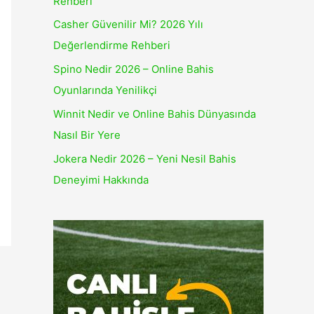
Rehberi
Casher Güvenilir Mi? 2026 Yılı
Değerlendirme Rehberi
Spino Nedir 2026 – Online Bahis
Oyunlarında Yenilikçi
Winnit Nedir ve Online Bahis Dünyasında
Nasıl Bir Yere
Jokera Nedir 2026 – Yeni Nesil Bahis
Deneyimi Hakkında