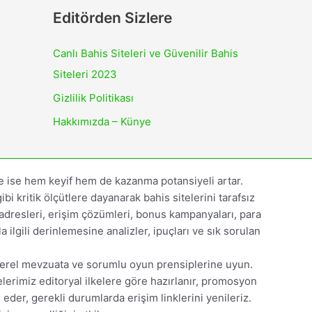
Editörden Sizlere
Canlı Bahis Siteleri ve Güvenilir Bahis
Siteleri 2023
Gizlilik Politikası
Hakkımızda – Künye
de ise hem keyif hem de kazanma potansiyeli artar.
i kritik ölçütlere dayanarak bahis sitelerini tarafsız
 adresleri, erişim çözümleri, bonus kampanyaları, para
ilgili derinlemesine analizler, ipuçları ve sık sorulan
n yerel mevzuata ve sorumlu oyun prensiplerine uyun.
elerimiz editoryal ilkelere göre hazırlanır, promosyon
eder, gerekli durumlarda erişim linklerini yenileriz.