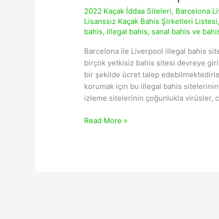
2022 Kaçak İddaa Siteleri
,
Barcelona Li
Lisanssız Kaçak Bahis Şirketleri Listesi
bahis
,
illegal bahis, sanal bahis ve bahi
Barcelona ile Liverpool illegal bahis sit
birçok yetkisiz bahis sitesi devreye giri
bir şekilde ücret talep edebilmektedirler
korumak için bu illegal bahis sitelerini
izleme sitelerinin çoğunlukla virüsler, 
Barcelona
Read More »
Liverpool
İllegal
Bahis
Sitesinden
İzle