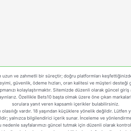
n uzun ve zahmetli bir süreçtir; doğru platformları keşfettiğiniz
imi, güvenlik, ödeme hızları, oran kalitesi ve müşteri desteği gib
manızı kolaylaştırmaktır. Sitemizde düzenli olarak güncel giriş
ınlarız. Özellikle Bets10 başta olmak üzere öne çıkan markalarla 
sorulara yanıt veren kapsamlı içerikler bulabilirsiniz.
olasılığı vardır. 18 yaşından küçüklere yönelik değildir. Lütfe
dir; yalnızca bilgilendirici içerik sunar. İnceleme ve yönlendirm
u nedenle sayfalarımızı güncel tutmak için düzenli olarak kontrol 