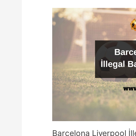
Barcelona Liverpool İll