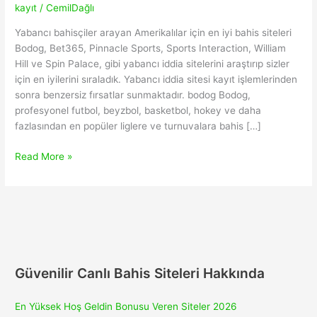
kayıt
/
CemilDağlı
Yabancı bahisçiler arayan Amerikalılar için en iyi bahis siteleri
Bodog, Bet365, Pinnacle Sports, Sports Interaction, William
Hill ve Spin Palace, gibi yabancı iddia sitelerini araştırıp sizler
için en iyilerini sıraladık. Yabancı iddia sitesi kayıt işlemlerinden
sonra benzersiz fırsatlar sunmaktadır. bodog Bodog,
profesyonel futbol, ​​beyzbol, basketbol, ​​hokey ve daha
fazlasından en popüler liglere ve turnuvalara bahis […]
Yabancı
Read More »
İddia
Sitesi
Kayıt
ile
Para
Katlamaya
Başla
Güvenilir Canlı Bahis Siteleri Hakkında
En Yüksek Hoş Geldin Bonusu Veren Siteler 2026