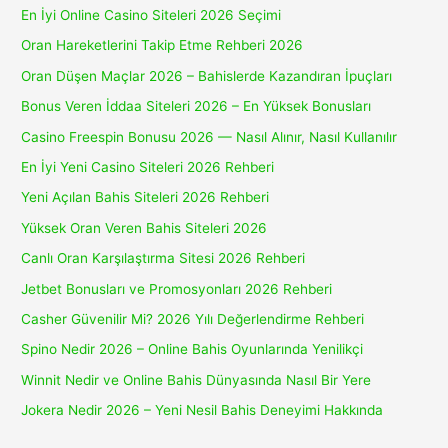
En İyi Online Casino Siteleri 2026 Seçimi
Oran Hareketlerini Takip Etme Rehberi 2026
Oran Düşen Maçlar 2026 – Bahislerde Kazandıran İpuçları
Bonus Veren İddaa Siteleri 2026 – En Yüksek Bonusları
Casino Freespin Bonusu 2026 — Nasıl Alınır, Nasıl Kullanılır
En İyi Yeni Casino Siteleri 2026 Rehberi
Yeni Açılan Bahis Siteleri 2026 Rehberi
Yüksek Oran Veren Bahis Siteleri 2026
Canlı Oran Karşılaştırma Sitesi 2026 Rehberi
Jetbet Bonusları ve Promosyonları 2026 Rehberi
Casher Güvenilir Mi? 2026 Yılı Değerlendirme Rehberi
Spino Nedir 2026 – Online Bahis Oyunlarında Yenilikçi
Winnit Nedir ve Online Bahis Dünyasında Nasıl Bir Yere
Jokera Nedir 2026 – Yeni Nesil Bahis Deneyimi Hakkında