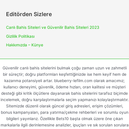
Editörden Sizlere
Canlı Bahis Siteleri ve Güvenilir Bahis Siteleri 2023
Gizlilik Politikası
Hakkımızda – Künye
Güvenilir canlı bahis sitelerini bulmak çoğu zaman uzun ve zahmetli
bir süreçtir; doğru platformları keşfettiğinizde ise hem keyif hem de
kazanma potansiyeli artar. blueberry-lefilm.com olarak amacımız;
kullanıcı deneyimi, güvenlik, ödeme hızları, oran kalitesi ve müşteri
desteği gibi kritik ölçütlere dayanarak bahis sitelerini tarafsız biçimde
incelemek, doğru karşılaştırmalarla seçim yapmanızı kolaylaştırmaktır.
Sitemizde düzenli olarak güncel giriş adresleri, erişim çözümleri,
bonus kampanyaları, para yatırma/çekme rehberleri ve sorumlu oyun
bilgileri yayınlarız. Özellikle Bets10 başta olmak üzere öne çıkan
markalarla ilgili derinlemesine analizler, ipuçları ve sık sorulan sorulara