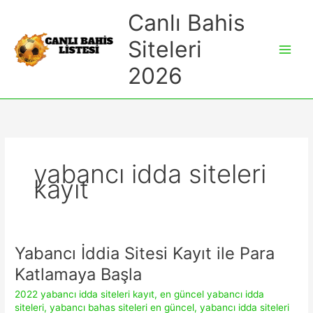
İçeriğe
Canlı Bahis
atla
Siteleri
Main
2026
Men
yabancı idda siteleri
kayıt
Yabancı İddia Sitesi Kayıt ile Para
Katlamaya Başla
2022 yabancı idda siteleri kayıt
,
en güncel yabancı idda
siteleri
,
yabancı bahas siteleri en güncel
,
yabancı idda siteleri