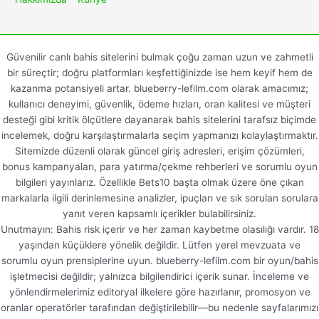
Güvenilir canlı bahis sitelerini bulmak çoğu zaman uzun ve zahmetli
bir süreçtir; doğru platformları keşfettiğinizde ise hem keyif hem de
kazanma potansiyeli artar. blueberry-lefilm.com olarak amacımız;
kullanıcı deneyimi, güvenlik, ödeme hızları, oran kalitesi ve müşteri
desteği gibi kritik ölçütlere dayanarak bahis sitelerini tarafsız biçimde
incelemek, doğru karşılaştırmalarla seçim yapmanızı kolaylaştırmaktır.
Sitemizde düzenli olarak güncel giriş adresleri, erişim çözümleri,
bonus kampanyaları, para yatırma/çekme rehberleri ve sorumlu oyun
bilgileri yayınlarız. Özellikle Bets10 başta olmak üzere öne çıkan
markalarla ilgili derinlemesine analizler, ipuçları ve sık sorulan sorulara
yanıt veren kapsamlı içerikler bulabilirsiniz.
Unutmayın: Bahis risk içerir ve her zaman kaybetme olasılığı vardır. 18
yaşından küçüklere yönelik değildir. Lütfen yerel mevzuata ve
sorumlu oyun prensiplerine uyun. blueberry-lefilm.com bir oyun/bahis
işletmecisi değildir; yalnızca bilgilendirici içerik sunar. İnceleme ve
yönlendirmelerimiz editoryal ilkelere göre hazırlanır, promosyon ve
oranlar operatörler tarafından değiştirilebilir—bu nedenle sayfalarımızı