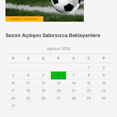
Sezon Açılışını Sabırsızca Bekleyenlere
Ağustos 2026
P
S
Ç
P
C
C
P
1
2
3
4
5
6
7
8
9
10
11
12
13
14
15
16
17
18
19
20
21
22
23
24
25
26
27
28
29
30
31