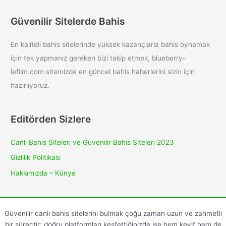
Güvenilir Sitelerde Bahis
En kaliteli bahis sitelerinde yüksek kazançlarla bahis oynamak
için tek yapmanız gereken bizi takip etmek, blueberry-
lefilm.com sitemizde en güncel bahis haberlerini sizin için
hazırlıyoruz.
Editörden Sizlere
Canlı Bahis Siteleri ve Güvenilir Bahis Siteleri 2023
Gizlilik Politikası
Hakkımızda – Künye
Güvenilir canlı bahis sitelerini bulmak çoğu zaman uzun ve zahmetli
bir süreçtir; doğru platformları keşfettiğinizde ise hem keyif hem de