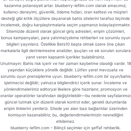
kazanma potansiyeli artar. blueberry-lefilm.com olarak amacımız;
kullanıcı deneyimi, güvenlik, ödeme hızları, oran kalitesi ve müşteri
desteği gibi kritik ölçütlere dayanarak bahis sitelerini tarafsız biçimde
incelemek, doğru karşılaştırmalarla seçim yapmanızı kolaylaştırmaktır.
Sitemizde düzenli olarak güncel giriş adresleri, erişim çözümleri,
bonus kampanyaları, para yatırma/çekme rehberleri ve sorumlu oyun
bilgileri yayınlarız. Özellikle Bets10 başta olmak üzere öne çıkan
markalarla ilgili derinlemesine analizler, ipuçları ve sık sorulan sorulara
yanıt veren kapsamlı içerikler bulabilirsiniz.
Unutmayın: Bahis risk içerir ve her zaman kaybetme olasılığı vardır. 18
yaşından küçüklere yönelik değildir. Lütfen yerel mevzuata ve
sorumlu oyun prensiplerine uyun. blueberry-lefilm.com bir oyun/bahis
işletmecisi değildir; yalnızca bilgilendirici içerik sunar. İnceleme ve
yönlendirmelerimiz editoryal ilkelere göre hazırlanır, promosyon ve
oranlar operatörler tarafından değiştirilebilir—bu nedenle sayfalarımızı
güncel tutmak için düzenli olarak kontrol eder, gerekli durumlarda
erişim linklerini yenileriz. Sitede yer alan bazı bağlantılar üzerinden
komisyon kazanabiliriz; bu, değerlendirmelerimizin nesnelliğini
etkilemez.
blueberry-lefilm.com – Bilinçli seçimler için şeffaf rehberlik.