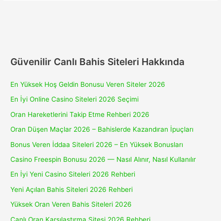
Mobil
Güvenilir Canlı Bahis Siteleri Hakkında
En Yüksek Hoş Geldin Bonusu Veren Siteler 2026
En İyi Online Casino Siteleri 2026 Seçimi
Oran Hareketlerini Takip Etme Rehberi 2026
Oran Düşen Maçlar 2026 – Bahislerde Kazandıran İpuçları
Bonus Veren İddaa Siteleri 2026 – En Yüksek Bonusları
Casino Freespin Bonusu 2026 — Nasıl Alınır, Nasıl Kullanılır
En İyi Yeni Casino Siteleri 2026 Rehberi
Yeni Açılan Bahis Siteleri 2026 Rehberi
Yüksek Oran Veren Bahis Siteleri 2026
Canlı Oran Karşılaştırma Sitesi 2026 Rehberi