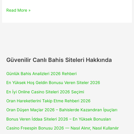
İddaa
Read More »
Bahis
Hizmetleri
Güvenilir Canlı Bahis Siteleri Hakkında
Günlük Bahis Analizleri 2026 Rehberi
En Yüksek Hoş Geldin Bonusu Veren Siteler 2026
En İyi Online Casino Siteleri 2026 Seçimi
Oran Hareketlerini Takip Etme Rehberi 2026
Oran Düşen Maçlar 2026 – Bahislerde Kazandıran İpuçları
Bonus Veren İddaa Siteleri 2026 – En Yüksek Bonusları
Casino Freespin Bonusu 2026 — Nasıl Alınır, Nasıl Kullanılır