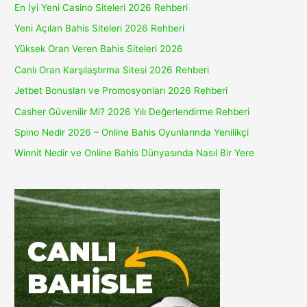
En İyi Yeni Casino Siteleri 2026 Rehberi
Yeni Açılan Bahis Siteleri 2026 Rehberi
Yüksek Oran Veren Bahis Siteleri 2026
Canlı Oran Karşılaştırma Sitesi 2026 Rehberi
Jetbet Bonusları ve Promosyonları 2026 Rehberi
Casher Güvenilir Mi? 2026 Yılı Değerlendirme Rehberi
Spino Nedir 2026 – Online Bahis Oyunlarında Yenilikçi
Winnit Nedir ve Online Bahis Dünyasında Nasıl Bir Yere