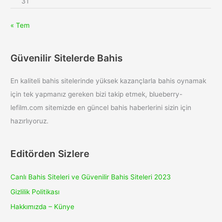
31
« Tem
Güvenilir Sitelerde Bahis
En kaliteli bahis sitelerinde yüksek kazançlarla bahis oynamak
için tek yapmanız gereken bizi takip etmek, blueberry-
lefilm.com sitemizde en güncel bahis haberlerini sizin için
hazırlıyoruz.
Editörden Sizlere
Canlı Bahis Siteleri ve Güvenilir Bahis Siteleri 2023
Gizlilik Politikası
Hakkımızda – Künye