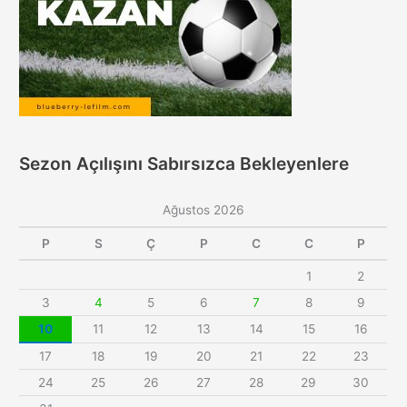
Sezon Açılışını Sabırsızca Bekleyenlere
Ağustos 2026
P
S
Ç
P
C
C
P
1
2
3
4
5
6
7
8
9
10
11
12
13
14
15
16
17
18
19
20
21
22
23
24
25
26
27
28
29
30