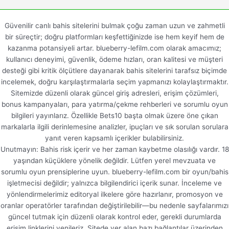
Güvenilir canlı bahis sitelerini bulmak çoğu zaman uzun ve zahmetli
bir süreçtir; doğru platformları keşfettiğinizde ise hem keyif hem de
kazanma potansiyeli artar. blueberry-lefilm.com olarak amacımız;
kullanıcı deneyimi, güvenlik, ödeme hızları, oran kalitesi ve müşteri
desteği gibi kritik ölçütlere dayanarak bahis sitelerini tarafsız biçimde
incelemek, doğru karşılaştırmalarla seçim yapmanızı kolaylaştırmaktır.
Sitemizde düzenli olarak güncel giriş adresleri, erişim çözümleri,
bonus kampanyaları, para yatırma/çekme rehberleri ve sorumlu oyun
bilgileri yayınlarız. Özellikle Bets10 başta olmak üzere öne çıkan
markalarla ilgili derinlemesine analizler, ipuçları ve sık sorulan sorulara
yanıt veren kapsamlı içerikler bulabilirsiniz.
Unutmayın: Bahis risk içerir ve her zaman kaybetme olasılığı vardır. 18
yaşından küçüklere yönelik değildir. Lütfen yerel mevzuata ve
sorumlu oyun prensiplerine uyun. blueberry-lefilm.com bir oyun/bahis
işletmecisi değildir; yalnızca bilgilendirici içerik sunar. İnceleme ve
yönlendirmelerimiz editoryal ilkelere göre hazırlanır, promosyon ve
oranlar operatörler tarafından değiştirilebilir—bu nedenle sayfalarımızı
güncel tutmak için düzenli olarak kontrol eder, gerekli durumlarda
erişim linklerini yenileriz. Sitede yer alan bazı bağlantılar üzerinden