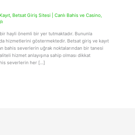
Kayıt
,
Betsat Giriş Sitesi | Canlı Bahis ve Casino
,
lı
bir hayli önemli bir yer tutmaktadır. Bununla
a hizmetlerini göstermektedir. Betsat giriş ve kayıt
an bahis severlerin uğrak noktalarından bir tanesi
liteli hizmet anlayışına sahip olması dikkat
is severlerin her […]