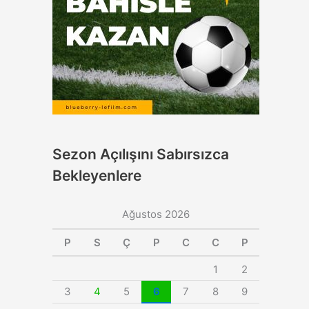
Sezon Açılışını Sabırsızca
Bekleyenlere
Ağustos 2026
P
S
Ç
P
C
C
P
1
2
3
4
5
6
7
8
9