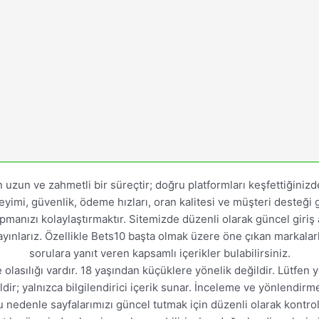
n uzun ve zahmetli bir süreçtir; doğru platformları keşfettiğiniz
imi, güvenlik, ödeme hızları, oran kalitesi ve müşteri desteği gib
manızı kolaylaştırmaktır. Sitemizde düzenli olarak güncel giriş
ınlarız. Özellikle Bets10 başta olmak üzere öne çıkan markalarla 
sorulara yanıt veren kapsamlı içerikler bulabilirsiniz.
olasılığı vardır. 18 yaşından küçüklere yönelik değildir. Lütfe
dir; yalnızca bilgilendirici içerik sunar. İnceleme ve yönlendirm
u nedenle sayfalarımızı güncel tutmak için düzenli olarak kontrol 