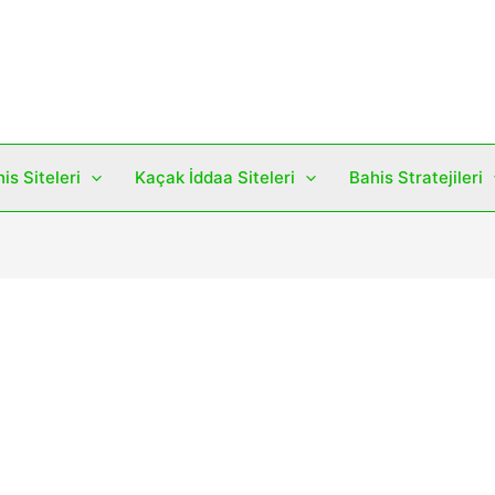
is Siteleri
Kaçak İddaa Siteleri
Bahis Stratejileri