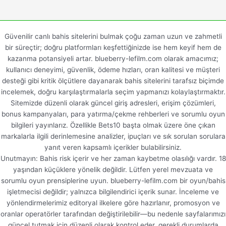
Güvenilir canlı bahis sitelerini bulmak çoğu zaman uzun ve zahmetli
bir süreçtir; doğru platformları keşfettiğinizde ise hem keyif hem de
kazanma potansiyeli artar. blueberry-lefilm.com olarak amacımız;
kullanıcı deneyimi, güvenlik, ödeme hızları, oran kalitesi ve müşteri
desteği gibi kritik ölçütlere dayanarak bahis sitelerini tarafsız biçimde
incelemek, doğru karşılaştırmalarla seçim yapmanızı kolaylaştırmaktır.
Sitemizde düzenli olarak güncel giriş adresleri, erişim çözümleri,
bonus kampanyaları, para yatırma/çekme rehberleri ve sorumlu oyun
bilgileri yayınlarız. Özellikle Bets10 başta olmak üzere öne çıkan
markalarla ilgili derinlemesine analizler, ipuçları ve sık sorulan sorulara
yanıt veren kapsamlı içerikler bulabilirsiniz.
Unutmayın: Bahis risk içerir ve her zaman kaybetme olasılığı vardır. 18
yaşından küçüklere yönelik değildir. Lütfen yerel mevzuata ve
sorumlu oyun prensiplerine uyun. blueberry-lefilm.com bir oyun/bahis
işletmecisi değildir; yalnızca bilgilendirici içerik sunar. İnceleme ve
yönlendirmelerimiz editoryal ilkelere göre hazırlanır, promosyon ve
oranlar operatörler tarafından değiştirilebilir—bu nedenle sayfalarımızı
güncel tutmak için düzenli olarak kontrol eder, gerekli durumlarda