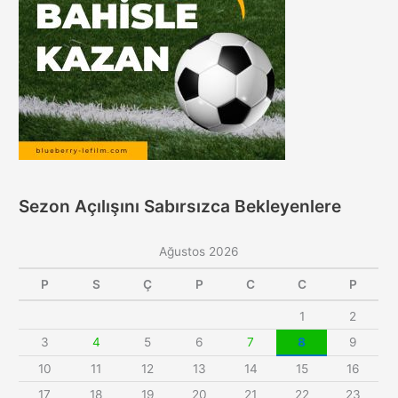
Sezon Açılışını Sabırsızca Bekleyenlere
Ağustos 2026
P
S
Ç
P
C
C
P
1
2
3
4
5
6
7
8
9
10
11
12
13
14
15
16
17
18
19
20
21
22
23