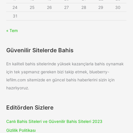
24
25
26
27
28
29
30
31
« Tem
Güvenilir Sitelerde Bahis
En kaliteli bahis sitelerinde yüksek kazançlarla bahis oynamak
için tek yapmanız gereken bizi takip etmek, blueberry-
lefilm.com sitemizde en güncel bahis haberlerini sizin için
hazırlıyoruz.
Editörden Sizlere
Canlı Bahis Siteleri ve Güvenilir Bahis Siteleri 2023
Gizlilik Politikası