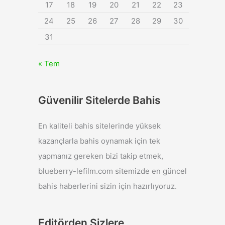
17
18
19
20
21
22
23
24
25
26
27
28
29
30
31
« Tem
Güvenilir Sitelerde Bahis
En kaliteli bahis sitelerinde yüksek
kazançlarla bahis oynamak için tek
yapmanız gereken bizi takip etmek,
blueberry-lefilm.com sitemizde en güncel
bahis haberlerini sizin için hazırlıyoruz.
Editörden Sizlere