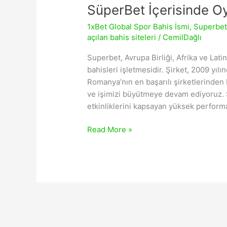
SüperBet İçerisinde O
1xBet Global Spor Bahis İsmi
,
Superbet 
açılan bahis siteleri
/
CemilDağlı
Superbet, Avrupa Birliği, Afrika ve Lati
bahisleri işletmesidir. Şirket, 2009 yı
Romanya’nın en başarılı şirketlerinden 
ve işimizi büyütmeye devam ediyoruz. S
etkinliklerini kapsayan yüksek performan
SüperBet İçerisinde
Read More »
Oyun
Keyfi