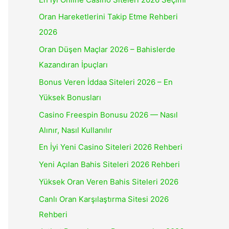
Oran Hareketlerini Takip Etme Rehberi
2026
Oran Düşen Maçlar 2026 – Bahislerde
Kazandıran İpuçları
Bonus Veren İddaa Siteleri 2026 – En
Yüksek Bonusları
Casino Freespin Bonusu 2026 — Nasıl
Alınır, Nasıl Kullanılır
En İyi Yeni Casino Siteleri 2026 Rehberi
Yeni Açılan Bahis Siteleri 2026 Rehberi
Yüksek Oran Veren Bahis Siteleri 2026
Canlı Oran Karşılaştırma Sitesi 2026
Rehberi