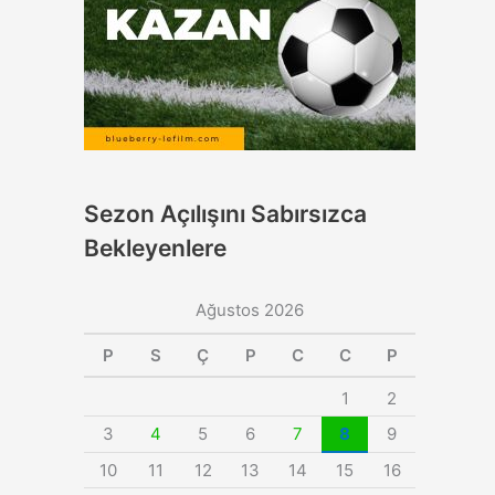
Sezon Açılışını Sabırsızca
Bekleyenlere
Ağustos 2026
P
S
Ç
P
C
C
P
1
2
3
4
5
6
7
8
9
10
11
12
13
14
15
16