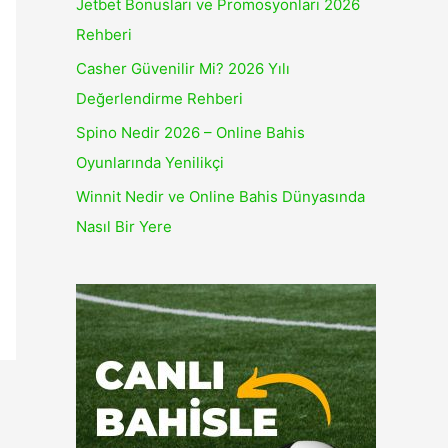
Jetbet Bonusları ve Promosyonları 2026
Rehberi
Casher Güvenilir Mi? 2026 Yılı
Değerlendirme Rehberi
Spino Nedir 2026 – Online Bahis
Oyunlarında Yenilikçi
Winnit Nedir ve Online Bahis Dünyasında
Nasıl Bir Yere