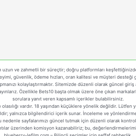
n uzun ve zahmetli bir süreçtir; doğru platformları keşfettiğiniz
imi, güvenlik, ödeme hızları, oran kalitesi ve müşteri desteği gib
manızı kolaylaştırmaktır. Sitemizde düzenli olarak güncel giriş
ınlarız. Özellikle Bets10 başta olmak üzere öne çıkan markalarla 
sorulara yanıt veren kapsamlı içerikler bulabilirsiniz.
olasılığı vardır. 18 yaşından küçüklere yönelik değildir. Lütfe
dir; yalnızca bilgilendirici içerik sunar. İnceleme ve yönlendirm
u nedenle sayfalarımızı güncel tutmak için düzenli olarak kontrol 
ntılar üzerinden komisyon kazanabiliriz; bu, değerlendirmelerimi
blueberry-lefilm.com – Bilinçli seçimler için şeffaf rehberlik.