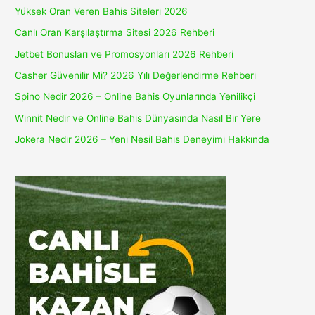
Yüksek Oran Veren Bahis Siteleri 2026
Canlı Oran Karşılaştırma Sitesi 2026 Rehberi
Jetbet Bonusları ve Promosyonları 2026 Rehberi
Casher Güvenilir Mi? 2026 Yılı Değerlendirme Rehberi
Spino Nedir 2026 – Online Bahis Oyunlarında Yenilikçi
Winnit Nedir ve Online Bahis Dünyasında Nasıl Bir Yere
Jokera Nedir 2026 – Yeni Nesil Bahis Deneyimi Hakkında