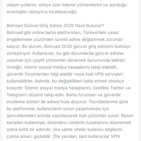
ulaşım yollarını, siteye özel ödeme yöntemlerini ve sunduğu
avantajları detaylıca inceleyeceğiz.
Betroad Güncel Giriş Adresi 2026 Nasıl Bulunur?
Betroad gibi online bahis platformları, Türkiye’deki yasal
engellemeler yüzünden sürekli adres değiştirmek zorunda
kalıyor. Bu durum, Betroad 2026 güncel giriş adresini bulmayı
zorlaştırıyor. Kullanıcılar, bu gibi durumlarda güncel adrese
ulaşmak için çeşitli yöntemler denemek durumunda kalırlar;
örneğin, sitenin sosyal medya hesaplarını takip edebilir,
güvenilir forumlardan bilgi alabilir veya özel VPN servisleri
kullanabilirler. Aslında, bu değişiklikleri takip etmek oldukça
kolaydır. Sitenin sosyal medya hesaplarını, özellikle Twitter ve
Telegram’ı düzenli takip edin. Bahis forumları ve güvenilir
inceleme siteleri de adresi hızla duyurur. Tecrübelerime göre
bu platformlar, kullanıcıların sorun yaşamaması için
güncellemeleri anında yayınlayarak hızlı çözümler sunar. Resmi
kanalları kullanmak, dolandırıcı sitelerin tuzaklarına düşmemek
adına kritik bir adımdır, zira sahte siteler kullanıcı bilgilerini
çalma amacı güdebilir. Öte yandan, bazı kullanıcılar VPN