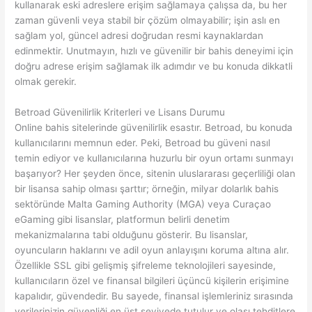
kullanarak eski adreslere erişim sağlamaya çalışsa da, bu her
zaman güvenli veya stabil bir çözüm olmayabilir; işin aslı en
sağlam yol, güncel adresi doğrudan resmi kaynaklardan
edinmektir. Unutmayın, hızlı ve güvenilir bir bahis deneyimi için
doğru adrese erişim sağlamak ilk adımdır ve bu konuda dikkatli
olmak gerekir.
Betroad Güvenilirlik Kriterleri ve Lisans Durumu
Online bahis sitelerinde güvenilirlik esastır. Betroad, bu konuda
kullanıcılarını memnun eder. Peki, Betroad bu güveni nasıl
temin ediyor ve kullanıcılarına huzurlu bir oyun ortamı sunmayı
başarıyor? Her şeyden önce, sitenin uluslararası geçerliliği olan
bir lisansa sahip olması şarttır; örneğin, milyar dolarlık bahis
sektöründe Malta Gaming Authority (MGA) veya Curaçao
eGaming gibi lisanslar, platformun belirli denetim
mekanizmalarına tabi olduğunu gösterir. Bu lisanslar,
oyuncuların haklarını ve adil oyun anlayışını koruma altına alır.
Özellikle SSL gibi gelişmiş şifreleme teknolojileri sayesinde,
kullanıcıların özel ve finansal bilgileri üçüncü kişilerin erişimine
kapalıdır, güvendedir. Bu sayede, finansal işlemleriniz sırasında
verilerinizin güvenliği en üst seviyede tutulur ve olası tehditlere