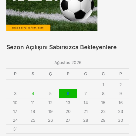
Sezon Açılışını Sabırsızca Bekleyenlere
Ağustos 2026
P
S
Ç
P
C
C
P
1
2
3
4
5
6
7
8
9
10
11
12
13
14
15
16
17
18
19
20
21
22
23
24
25
26
27
28
29
30
31