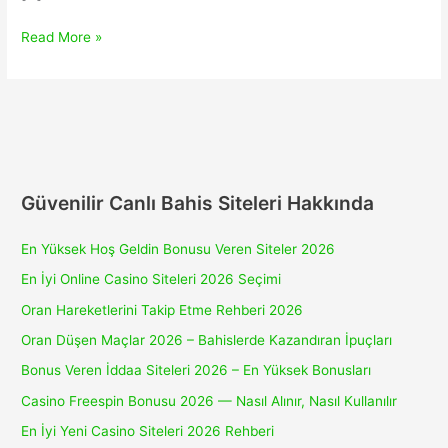
Yeni
Read More »
Açılan
Bahis
Siteleri
2020
Güvenilir Canlı Bahis Siteleri Hakkında
En Yüksek Hoş Geldin Bonusu Veren Siteler 2026
En İyi Online Casino Siteleri 2026 Seçimi
Oran Hareketlerini Takip Etme Rehberi 2026
Oran Düşen Maçlar 2026 – Bahislerde Kazandıran İpuçları
Bonus Veren İddaa Siteleri 2026 – En Yüksek Bonusları
Casino Freespin Bonusu 2026 — Nasıl Alınır, Nasıl Kullanılır
En İyi Yeni Casino Siteleri 2026 Rehberi