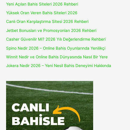
Yeni Açılan Bahis Siteleri 2026 Rehberi
Yüksek Oran Veren Bahis Siteleri 2026
Canlı Oran Karşılaştırma Sitesi 2026 Rehberi
Jetbet Bonusları ve Promosyonları 2026 Rehberi
Casher Güvenilir Mi? 2026 Yılı Değerlendirme Rehberi
Spino Nedir 2026 – Online Bahis Oyunlarında Yenilikçi
Winnit Nedir ve Online Bahis Dünyasında Nasıl Bir Yere
Jokera Nedir 2026 – Yeni Nesil Bahis Deneyimi Hakkında