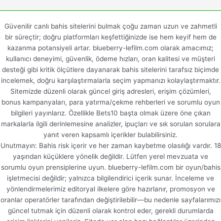
Güvenilir canlı bahis sitelerini bulmak çoğu zaman uzun ve zahmetli
bir süreçtir; doğru platformları keşfettiğinizde ise hem keyif hem de
kazanma potansiyeli artar. blueberry-lefilm.com olarak amacımız;
kullanıcı deneyimi, güvenlik, ödeme hızları, oran kalitesi ve müşteri
desteği gibi kritik ölçütlere dayanarak bahis sitelerini tarafsız biçimde
incelemek, doğru karşılaştırmalarla seçim yapmanızı kolaylaştırmaktır.
Sitemizde düzenli olarak güncel giriş adresleri, erişim çözümleri,
bonus kampanyaları, para yatırma/çekme rehberleri ve sorumlu oyun
bilgileri yayınlarız. Özellikle Bets10 başta olmak üzere öne çıkan
markalarla ilgili derinlemesine analizler, ipuçları ve sık sorulan sorulara
yanıt veren kapsamlı içerikler bulabilirsiniz.
Unutmayın: Bahis risk içerir ve her zaman kaybetme olasılığı vardır. 18
yaşından küçüklere yönelik değildir. Lütfen yerel mevzuata ve
sorumlu oyun prensiplerine uyun. blueberry-lefilm.com bir oyun/bahis
işletmecisi değildir; yalnızca bilgilendirici içerik sunar. İnceleme ve
yönlendirmelerimiz editoryal ilkelere göre hazırlanır, promosyon ve
oranlar operatörler tarafından değiştirilebilir—bu nedenle sayfalarımızı
güncel tutmak için düzenli olarak kontrol eder, gerekli durumlarda