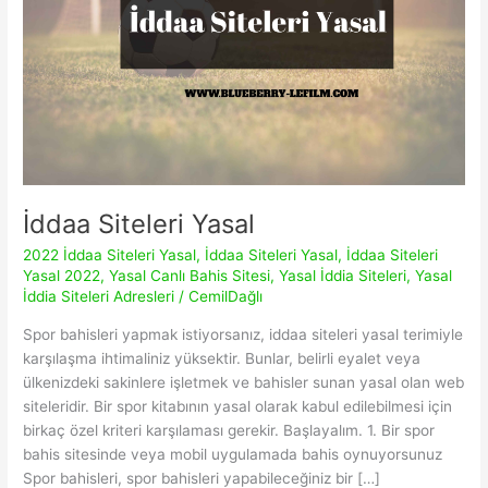
İddaa Siteleri Yasal
2022 İddaa Siteleri Yasal
,
İddaa Siteleri Yasal
,
İddaa Siteleri
Yasal 2022
,
Yasal Canlı Bahis Sitesi
,
Yasal İddia Siteleri
,
Yasal
İddia Siteleri Adresleri
/
CemilDağlı
Spor bahisleri yapmak istiyorsanız, iddaa siteleri yasal terimiyle
karşılaşma ihtimaliniz yüksektir. Bunlar, belirli eyalet veya
ülkenizdeki sakinlere işletmek ve bahisler sunan yasal olan web
siteleridir. Bir spor kitabının yasal olarak kabul edilebilmesi için
birkaç özel kriteri karşılaması gerekir. Başlayalım. 1. Bir spor
bahis sitesinde veya mobil uygulamada bahis oynuyorsunuz
Spor bahisleri, spor bahisleri yapabileceğiniz bir […]