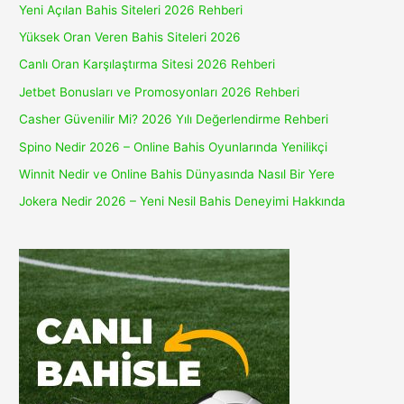
Yeni Açılan Bahis Siteleri 2026 Rehberi
Yüksek Oran Veren Bahis Siteleri 2026
Canlı Oran Karşılaştırma Sitesi 2026 Rehberi
Jetbet Bonusları ve Promosyonları 2026 Rehberi
Casher Güvenilir Mi? 2026 Yılı Değerlendirme Rehberi
Spino Nedir 2026 – Online Bahis Oyunlarında Yenilikçi
Winnit Nedir ve Online Bahis Dünyasında Nasıl Bir Yere
Jokera Nedir 2026 – Yeni Nesil Bahis Deneyimi Hakkında