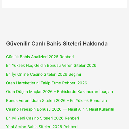
İyi
ve
Kaliteli
İddaa
Siteleri
Güvenilir Canlı Bahis Siteleri Hakkında
Günlük Bahis Analizleri 2026 Rehberi
En Yüksek Hoş Geldin Bonusu Veren Siteler 2026
En İyi Online Casino Siteleri 2026 Seçimi
Oran Hareketlerini Takip Etme Rehberi 2026
Oran Düşen Maçlar 2026 – Bahislerde Kazandıran İpuçları
Bonus Veren İddaa Siteleri 2026 – En Yüksek Bonusları
Casino Freespin Bonusu 2026 — Nasıl Alınır, Nasıl Kullanılır
En İyi Yeni Casino Siteleri 2026 Rehberi
Yeni Açılan Bahis Siteleri 2026 Rehberi