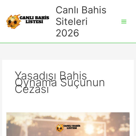
İçeriğe
Canlı Bahis
atla
Siteleri
Main
2026
Men
Yasadışı Bahis
Oynama Suçunun
Cezası