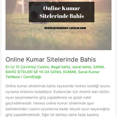
Online Kumar Sitelerinde Bahis
En İyi 10 Çevrimiçi Casino
,
illegal bahis, sanal bahis
,
SANAL
BAHİS SİTELERİ Mİ YA DA SANAL KUMAR
,
Sanal Kumar
Tehlikesi
/
CemilDağlı
Online kumar sitelerinde bahis sayesinde herkes istediği oyunu
oynama imkanını bulabiliyor. Kullanıcılar için önemli olan bütün
oyun seçeneklerine giriş yapabilmesi ve güzel vakit
geçirebilmesidir. Herkes online kumar sitelerinde spor
bahislerinden casino oyunlarına kadar birçok oyun seçeneğine
giriş yapabilmektedir. Eğer bir bahisçi daha fazla kazanç