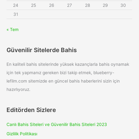
24
25
26
27
28
29
30
31
« Tem
Güvenilir Sitelerde Bahis
En kaliteli bahis sitelerinde yüksek kazançlarla bahis oynamak
için tek yapmanız gereken bizi takip etmek, blueberry-
lefilm.com sitemizde en güncel bahis haberlerini sizin için
hazırlıyoruz.
Editörden Sizlere
Canlı Bahis Siteleri ve Güvenilir Bahis Siteleri 2023
Gizlilik Politikası