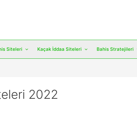
is Siteleri
Kaçak İddaa Siteleri
Bahis Stratejileri
teleri 2022