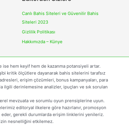
Canlı Bahis Siteleri ve Güvenilir Bahis
Siteleri 2023
Gizlilik Politikası
Hakkımızda – Künye
de ise hem keyif hem de kazanma potansiyeli artar.
i kritik ölçütlere dayanarak bahis sitelerini tarafsız
 adresleri, erişim çözümleri, bonus kampanyaları, para
ilgili derinlemesine analizler, ipuçları ve sık sorulan
n yerel mevzuata ve sorumlu oyun prensiplerine uyun.
elerimiz editoryal ilkelere göre hazırlanır, promosyon
eder, gerekli durumlarda erişim linklerini yenileriz.
zin nesnelliğini etkilemez.