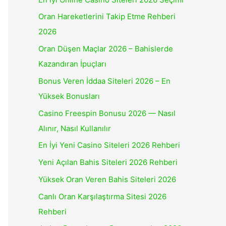
Oran Hareketlerini Takip Etme Rehberi
2026
Oran Düşen Maçlar 2026 – Bahislerde
Kazandıran İpuçları
Bonus Veren İddaa Siteleri 2026 – En
Yüksek Bonusları
Casino Freespin Bonusu 2026 — Nasıl
Alınır, Nasıl Kullanılır
En İyi Yeni Casino Siteleri 2026 Rehberi
Yeni Açılan Bahis Siteleri 2026 Rehberi
Yüksek Oran Veren Bahis Siteleri 2026
Canlı Oran Karşılaştırma Sitesi 2026
Rehberi