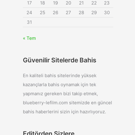
17
18
19
20
21
22
23
24
25
26
27
28
29
30
31
« Tem
Güvenilir Sitelerde Bahis
En kaliteli bahis sitelerinde yüksek
kazançlarla bahis oynamak için tek
yapmanız gereken bizi takip etmek,
blueberry-lefilm.com sitemizde en güncel
bahis haberlerini sizin için hazırlıyoruz.
Editörden Sizlere