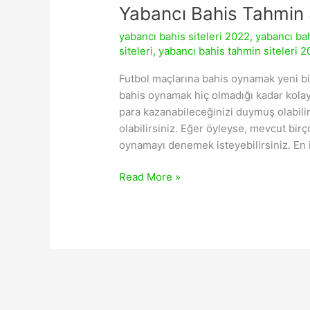
Yabancı Bahis Tahmin S
yabancı bahis siteleri 2022
,
yabancı bah
siteleri
,
yabancı bahis tahmin siteleri 
Futbol maçlarına bahis oynamak yeni bir
bahis oynamak hiç olmadığı kadar kolay 
para kazanabileceğinizi duymuş olabili
olabilirsiniz. Eğer öyleyse, mevcut bir
oynamayı denemek isteyebilirsiniz. En i
Yabancı
Read More »
Bahis
Tahmin
Siteleri
Listesi
2023