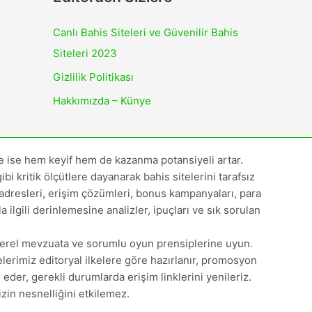
Canlı Bahis Siteleri ve Güvenilir Bahis
Siteleri 2023
Gizlilik Politikası
Hakkımızda – Künye
de ise hem keyif hem de kazanma potansiyeli artar.
i kritik ölçütlere dayanarak bahis sitelerini tarafsız
 adresleri, erişim çözümleri, bonus kampanyaları, para
ilgili derinlemesine analizler, ipuçları ve sık sorulan
n yerel mevzuata ve sorumlu oyun prensiplerine uyun.
elerimiz editoryal ilkelere göre hazırlanır, promosyon
eder, gerekli durumlarda erişim linklerini yenileriz.
zin nesnelliğini etkilemez.