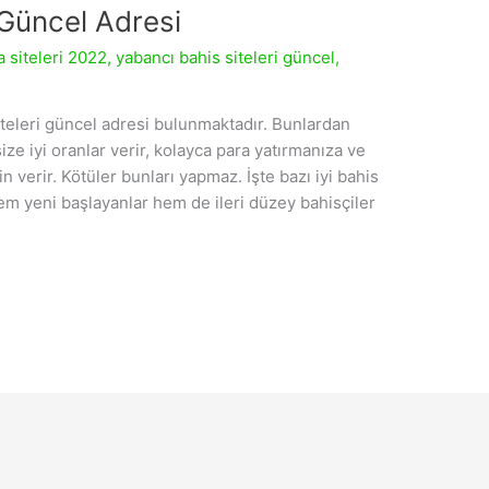
 Güncel Adresi
 siteleri 2022
,
yabancı bahis siteleri güncel
,
teleri güncel adresi bulunmaktadır. Bunlardan
r size iyi oranlar verir, kolayca para yatırmanıza ve
 verir. Kötüler bunları yapmaz. İşte bazı iyi bahis
hem yeni başlayanlar hem de ileri düzey bahisçiler