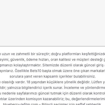
n uzun ve zahmetli bir süreçtir; doğru platformları keşfettiğiniz
imi, güvenlik, ödeme hızları, oran kalitesi ve müşteri desteği gib
manızı kolaylaştırmaktır. Sitemizde düzenli olarak güncel giriş
ınlarız. Özellikle Bets10 başta olmak üzere öne çıkan markalarla 
sorulara yanıt veren kapsamlı içerikler bulabilirsiniz.
olasılığı vardır. 18 yaşından küçüklere yönelik değildir. Lütfe
dir; yalnızca bilgilendirici içerik sunar. İnceleme ve yönlendirm
u nedenle sayfalarımızı güncel tutmak için düzenli olarak kontrol 
ntılar üzerinden komisyon kazanabiliriz; bu, değerlendirmelerimi
blueberry-lefilm.com – Bilinçli seçimler için şeffaf rehberlik.