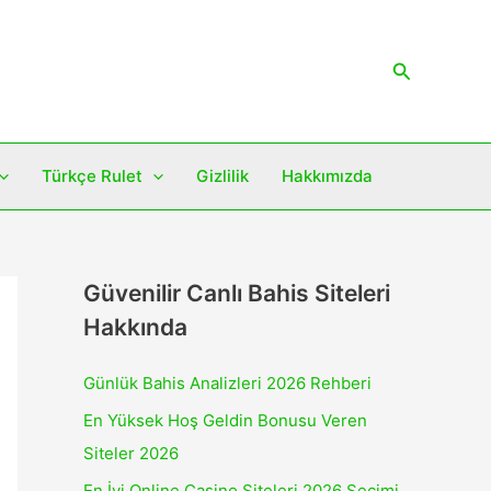
Arama
Türkçe Rulet
Gizlilik
Hakkımızda
Güvenilir Canlı Bahis Siteleri
Hakkında
Günlük Bahis Analizleri 2026 Rehberi
En Yüksek Hoş Geldin Bonusu Veren
Siteler 2026
En İyi Online Casino Siteleri 2026 Seçimi