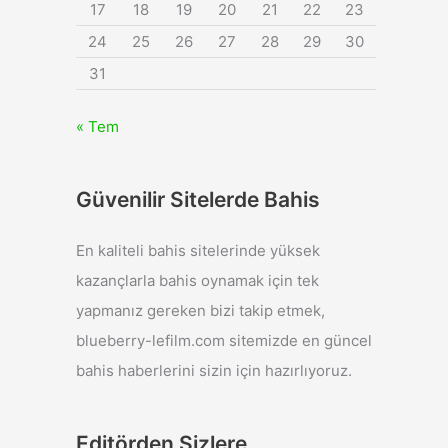
17
18
19
20
21
22
23
24
25
26
27
28
29
30
31
« Tem
Güvenilir Sitelerde Bahis
En kaliteli bahis sitelerinde yüksek
kazançlarla bahis oynamak için tek
yapmanız gereken bizi takip etmek,
blueberry-lefilm.com sitemizde en güncel
bahis haberlerini sizin için hazırlıyoruz.
Editörden Sizlere