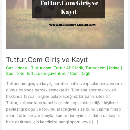
Tuttur.Com Giriş ve Kayıt
Canlı İddaa - Tuttur.com
,
Tuttur APK İndir
,
Tuttur.com | İddaa |
Spor Toto
,
tuttur.com güvenli mi
/
CemilDağlı
Tuttur.com giriş ve kayıt, ücretsiz bahis ve ipuçlarının yanı sıra
dünya çapında gerçekleşmektedir. Tüm ana spor etkinlikleri
hakkında faydalı bilgiler bulabileceğiniz bir bahis sitesidir.
Tuttur, kullanıcıların kendi bilgilerini topluluktaki diğer kişilerle
paylaştığı blogu ve forumu aracılığıyla size bunu yapma fırsatı
verir. Tuttur’un yardımıyla, kumar deneyiminizi daha da keyifli
hale getirmek için kendinize hangi sporu veya […]