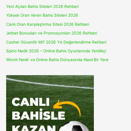
Yeni Açılan Bahis Siteleri 2026 Rehberi
Yüksek Oran Veren Bahis Siteleri 2026
Canlı Oran Karşılaştırma Sitesi 2026 Rehberi
Jetbet Bonusları ve Promosyonları 2026 Rehberi
Casher Güvenilir Mi? 2026 Yılı Değerlendirme Rehberi
Spino Nedir 2026 – Online Bahis Oyunlarında Yenilikçi
Winnit Nedir ve Online Bahis Dünyasında Nasıl Bir Yere