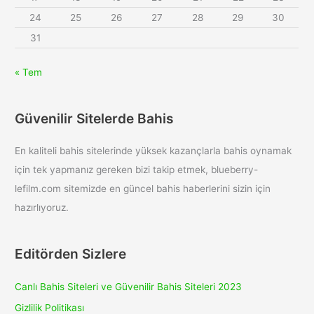
24
25
26
27
28
29
30
31
« Tem
Güvenilir Sitelerde Bahis
En kaliteli bahis sitelerinde yüksek kazançlarla bahis oynamak
için tek yapmanız gereken bizi takip etmek, blueberry-
lefilm.com sitemizde en güncel bahis haberlerini sizin için
hazırlıyoruz.
Editörden Sizlere
Canlı Bahis Siteleri ve Güvenilir Bahis Siteleri 2023
Gizlilik Politikası