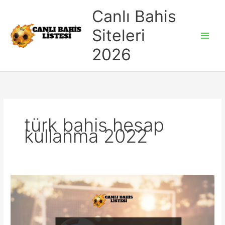
İçeriğe
Canlı Bahis
atla
Siteleri
Main
2026
Men
türk bahis hesap
kullanma 2022