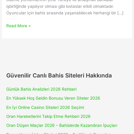
işbirliğinde yapılıyor olması gibi kıstaslar etkili olmaktadır.
Oyuncular için bahis sırasında yaşanabilecek herhangi bir […]
Türk
Read More »
Bahis
Sitelerinde
Hesap
Oluşturma
Güvenilir Canlı Bahis Siteleri Hakkında
Günlük Bahis Analizleri 2026 Rehberi
En Yüksek Hoş Geldin Bonusu Veren Siteler 2026
En İyi Online Casino Siteleri 2026 Seçimi
Oran Hareketlerini Takip Etme Rehberi 2026
Oran Düşen Maçlar 2026 – Bahislerde Kazandıran İpuçları