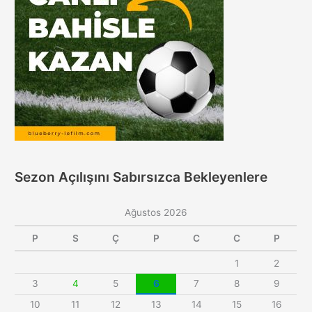
Sezon Açılışını Sabırsızca Bekleyenlere
Ağustos 2026
P
S
Ç
P
C
C
P
1
2
3
4
5
6
7
8
9
10
11
12
13
14
15
16