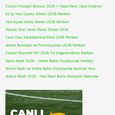
Casino Freespin Bonusu 2026 — Nasıl Alınır, Nasıl Kullanılır
En İyi Yeni Casino Siteleri 2026 Rehberi
Yeni Açılan Bahis Siteleri 2026 Rehberi
Yüksek Oran Veren Bahis Siteleri 2026
Canlı Oran Karşılaştırma Sitesi 2026 Rehberi
Jetbet Bonusları ve Promosyonları 2026 Rehberi
Casher Güvenilir Mi? 2026 Yılı Değerlendirme Rehberi
Spino Nedir 2026 – Online Bahis Oyunlarında Yenilikçi
Winnit Nedir ve Online Bahis Dünyasında Nasıl Bir Yere
Jokera Nedir 2026 – Yeni Nesil Bahis Deneyimi Hakkında