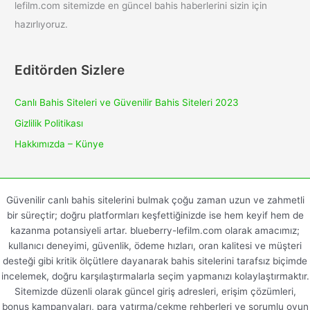
lefilm.com sitemizde en güncel bahis haberlerini sizin için
hazırlıyoruz.
Editörden Sizlere
Canlı Bahis Siteleri ve Güvenilir Bahis Siteleri 2023
Gizlilik Politikası
Hakkımızda – Künye
Güvenilir canlı bahis sitelerini bulmak çoğu zaman uzun ve zahmetli
bir süreçtir; doğru platformları keşfettiğinizde ise hem keyif hem de
kazanma potansiyeli artar. blueberry-lefilm.com olarak amacımız;
kullanıcı deneyimi, güvenlik, ödeme hızları, oran kalitesi ve müşteri
desteği gibi kritik ölçütlere dayanarak bahis sitelerini tarafsız biçimde
incelemek, doğru karşılaştırmalarla seçim yapmanızı kolaylaştırmaktır.
Sitemizde düzenli olarak güncel giriş adresleri, erişim çözümleri,
bonus kampanyaları, para yatırma/çekme rehberleri ve sorumlu oyun