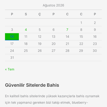
Ağustos 2026
P
S
Ç
P
C
C
P
1
2
3
4
5
6
7
8
9
10
11
12
13
14
15
16
17
18
19
20
21
22
23
24
25
26
27
28
29
30
31
« Tem
Güvenilir Sitelerde Bahis
En kaliteli bahis sitelerinde yüksek kazançlarla bahis oynamak
için tek yapmanız gereken bizi takip etmek, blueberry-