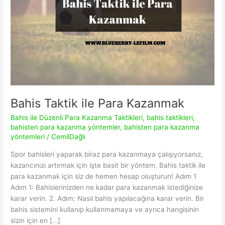
Bahis Taktik ile Para Kazanmak
Bahis ile Düzenli Para Kazanma Taktikleri
,
bahis taktikleri
,
bahisten para kazanma yöntemler
,
bahisten para kazanma
yöntemleri
/
CemilDağlı
Spor bahisleri yaparak biraz para kazanmaya çalışıyorsanız,
kazancınızı artırmak için işte basit bir yöntem. Bahis taktik ile
para kazanmak için siz de hemen hesap oluşturun! Adım 1
Adım 1: Bahislerinizden ne kadar para kazanmak istediğinize
karar verin. 2. Adım: Nasıl bahis yapılacağına karar verin. Bir
bahis sistemini kullanıp kullanmamaya ve ayrıca hangisinin
sizin için en […]